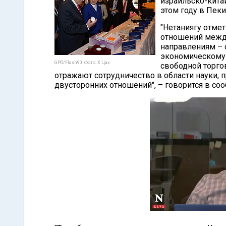
израильско-кита
этом году в Пеки
"Нетаниягу отме
отношений между
направлениям – 
экономическому 
GPO/Flash90. Фото: Х.Цах
свободной торго
отражают сотрудничество в области науки,
двусторонних отношений", – говорится в со