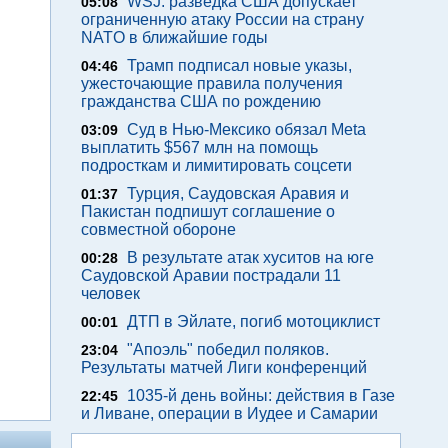
WSJ: разведка США допускает
05:08
ограниченную атаку России на страну
NATO в ближайшие годы
Трамп подписал новые указы,
04:46
ужесточающие правила получения
гражданства США по рождению
Суд в Нью-Мексико обязал Meta
03:09
выплатить $567 млн на помощь
подросткам и лимитировать соцсети
Турция, Саудовская Аравия и
01:37
Пакистан подпишут соглашение о
совместной обороне
В результате атак хуситов на юге
00:28
Саудовской Аравии пострадали 11
человек
ДТП в Эйлате, погиб мотоциклист
00:01
"Апоэль" победил поляков.
23:04
Результаты матчей Лиги конференций
1035-й день войны: действия в Газе
22:45
и Ливане, операции в Иудее и Самарии