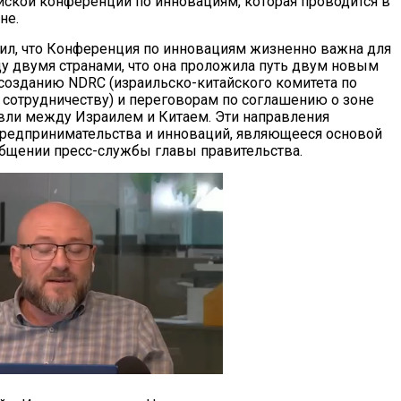
йской конференции по инновациям, которая проводится в
не.
тил, что Конференция по инновациям жизненно важна для
 двумя странами, что она проложила путь двум новым
созданию NDRC (израильско-китайского комитета по
сотрудничеству) и переговорам по соглашению о зоне
вли между Израилем и Китаем. Эти направления
 предпринимательства и инноваций, являющееся основой
общении пресс-службы главы правительства.