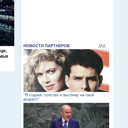
це,
емьи