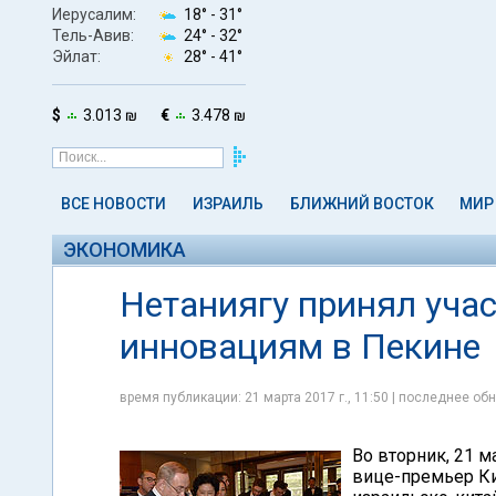
Иерусалим:
18° -
31°
Тель-Авив:
24° -
32°
Эйлат:
28° -
41°
$
3.013 ₪
€
3.478 ₪
ВСЕ НОВОСТИ
ИЗРАИЛЬ
БЛИЖНИЙ ВОСТОК
МИР
ЭКОНОМИКА
Нетаниягу принял уча
инновациям в Пекине
время публикации: 21 марта 2017 г., 11:50 | последнее обн
Во вторник, 21 
вице-премьер Ки