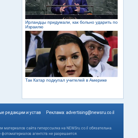
е редакции и устав
Реклама:
advertising@newsru.co.il
и материалов сайта гиперссылка на NEWSru.co.il обязательна.
е фотоматериалов агентств не разрешается.