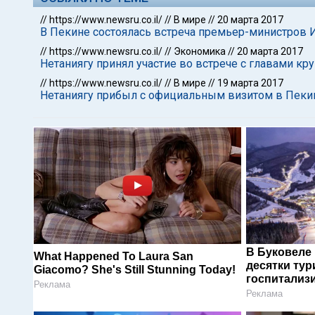
//
https://www.newsru.co.il/
//
В мире
//
20 марта 2017
В Пекине состоялась встреча премьер-министров 
//
https://www.newsru.co.il/
//
Экономика
//
20 марта 2017
Нетаниягу принял участие во встрече с главами к
//
https://www.newsru.co.il/
//
В мире
//
19 марта 2017
Нетаниягу прибыл с официальным визитом в Пеки
В Буковеле
What Happened To Laura San
десятки тур
Giacomo? She's Still Stunning Today!
госпитализ
Реклама
Реклама