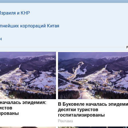
Израиля и КНР
рупнейших корпораций Китая
н
 началась эпидемия:
В Буковеле началась эпидеми
истов
десятки туристов
ированы
госпитализированы
Реклама