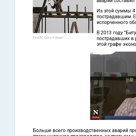
аварий составил
Из этой суммы 4
пострадавшим. Е
испорченного об
В 2013 году "Би
пострадавших в 
Flash90. Фото: Н.Шохат
этой графе эконо
Больше всего производственных аварий про