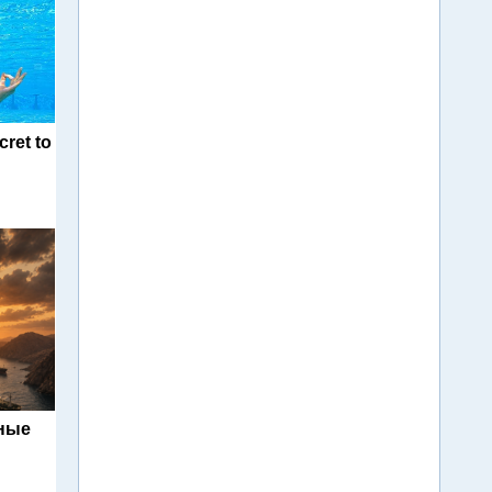
cret to
ьные