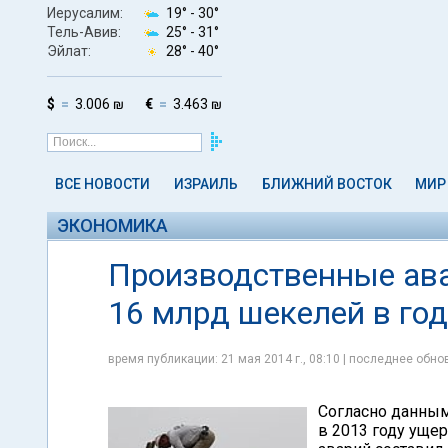
Иерусалим:
19° -
30°
Тель-Авив:
25° -
31°
Эйлат:
28° -
40°
$
3.006 ₪
€
3.463 ₪
ВСЕ НОВОСТИ
ИЗРАИЛЬ
БЛИЖНИЙ ВОСТОК
МИР
ЭКОНОМИКА
Производственные ава
16 млрд шекелей в год
время публикации: 21 мая 2014 г., 08:10 | последнее обнов
Согласно данным 
в 2013 году уще