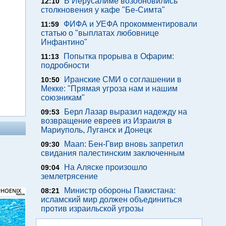
В Иерусалиме возобновились
12:10
столкновения у кафе "Бе-Симта"
ФИФА и УЕФА прокомментировали
11:59
статью о "выплатах любовнице
Инфантино"
Попытка прорыва в Офарим:
11:13
подробности
Иранские СМИ о соглашении в
10:50
Мекке: "Прямая угроза нам и нашим
союзникам"
Берл Лазар выразил надежду на
09:53
возвращение евреев из Израиля в
Мариуполь, Луганск и Донецк
Maan: Бен-Гвир вновь запретил
09:30
свидания палестинским заключенным
На Аляске произошло
09:04
землетрясение
Министр обороны Пакистана:
08:21
исламский мир должен объединиться
против израильской угрозы