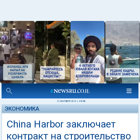
ИСПАНЕЦ ЗРЯ
НАПАЛ НА
РЕЗЕРВИСТА
ЦАХАЛА
21 СЕНТЯБРЯ 2014
|
05:58
ЭКОНОМИКА
China Harbor заключает
контракт на строительство