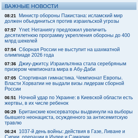
ВАЖНЫЕ НОВОСТИ
Министр обороны Пакистана: исламский мир
08:21
должен объединиться против израильской угрозы
Ynet: Нетаниягу предложил увеличить
07:57
десятилетнюю программу укрепления обороны до 400
млрд шекелей
Сборная России не выступит на шахматной
07:54
олимпиаде 2026 года
Джиу-джитсу. Израильтянка стала серебряным
07:36
призером чемпионата мира в Абу-Даби
Спортивная гимнастика. Чемпионат Европы.
07:05
Власти Хорватии не выдали визы лидерам сборной
России
Ночной удар по Украине: в Киевской области есть
06:51
жертвы, в их числе ребенок
Британские консерваторы выдвинули на выборы
06:29
бывшего неонациста, осужденного за антисемитскую
травлю
1037-й день войны: действия в Газе, Ливане и
06:24
Сирии, операции в Иудее и Самарии