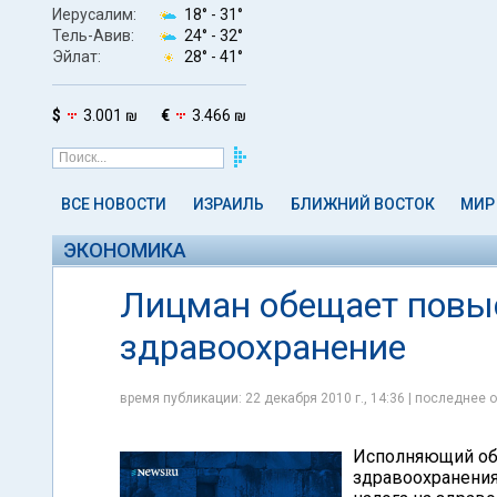
Иерусалим:
18° -
31°
Тель-Авив:
24° -
32°
Эйлат:
28° -
41°
$
3.001 ₪
€
3.466 ₪
ВСЕ НОВОСТИ
ИЗРАИЛЬ
БЛИЖНИЙ ВОСТОК
МИР
ЭКОНОМИКА
Лицман обещает повыс
здравоохранение
время публикации: 22 декабря 2010 г., 14:36 | последнее о
Исполняющий обя
здравоохранения