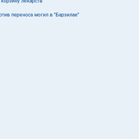
"корзину лекарств"
отив переноса могил в "Барзилае"