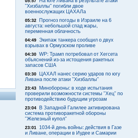
На юге Ливана в результате атаки
05:57
"Хизбаллы" погибли двое
военнослужащих ЦАХАЛа
Прогноз погоды в Израиле на 6
05:32
августа: небольшой спад жары,
переменная облачность
Экипаж танкера сообщил о двух
04:49
взрывах в Ормузском проливе
WP: Трамп потребовал от Хегсета
04:30
объяснений из-за истощения ракетных
запасов США
ЦАХАЛ нанес серию ударов по югу
03:30
Ливана после атаки "Хизбаллы"
Минобороны: в ходе испытания
23:43
проверили возможности системы "Хец" по
противодействию будущим угрозам
В Западной Галилее активирована
23:04
система противоракетной обороны
"Железный купол"
1034-й день войны: действия в Газе
23:01
и Ливане, операции в Иудее и Самарии