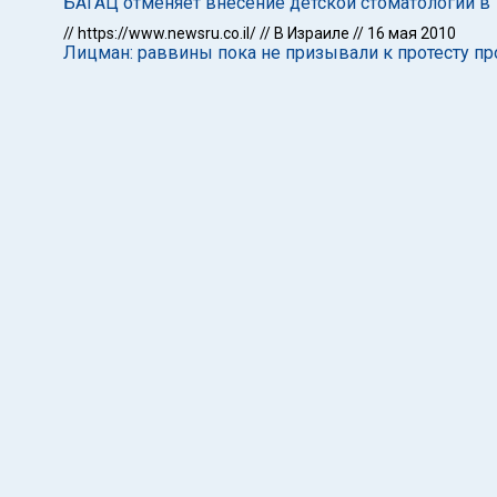
БАГАЦ отменяет внесение детской стоматологии в 
//
https://www.newsru.co.il/
//
В Израиле
//
16 мая 2010
Лицман: раввины пока не призывали к протесту пр