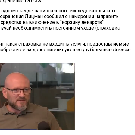
охранение на 0,5%.
годном съезде национального исследовательского
оохранения Лицман сообщил о намерении направить
средства на включение в "корзину лекарств"
лучай необходимости в постоянном уходе (страховка
т такая страховка не входит в услуги, предоставляемые
брести ее за дополнительную плату в больничной кассе