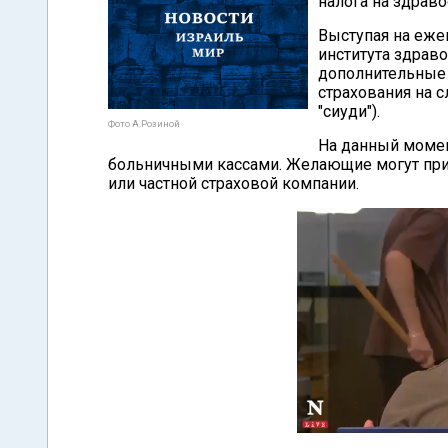
налога на здраво
Выступая на еже
института здрав
дополнительные 
страхования на с
"сиуди").
Фото А.Розиной
На данный момен
больничными кассами. Желающие могут прио
или частной страховой компании.