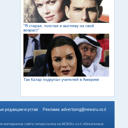
е редакции и устав
Реклама:
advertising@newsru.co.il
и материалов сайта гиперссылка на NEWSru.co.il обязательна.