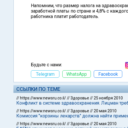
Напомним, что размер налога на здравоохра
заработной платы по стране и 4,8% с каждо
работника платит работодатель.
Будьте с нами:
Telegram
WhatsApp
Facebook
ССЫЛКИ ПО ТЕМЕ
//
https://www.newsru.co.il/
//
Здоровье
//
25 ноября 2010
Конфликт в системе здравоохранения. Лицман тре
//
https://www.newsru.co.il/
//
Здоровье
//
20 мая 2010
Комиссия "корзины лекарств" должна найти прим
//
https://www.newsru.co.il/
//
Здоровье
//
20 мая 2010