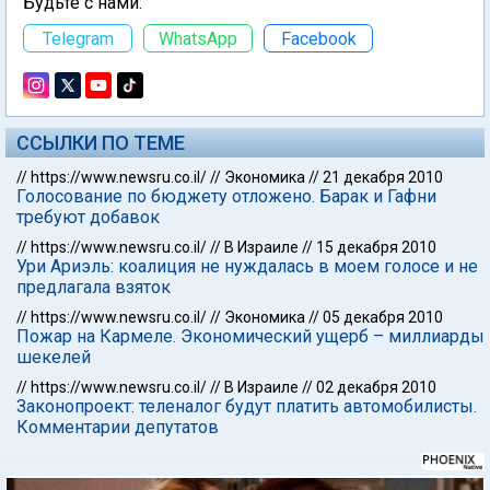
Будьте с нами:
Telegram
WhatsApp
Facebook
ССЫЛКИ ПО ТЕМЕ
//
https://www.newsru.co.il/
//
Экономика
//
21 декабря 2010
Голосование по бюджету отложено. Барак и Гафни
требуют добавок
//
https://www.newsru.co.il/
//
В Израиле
//
15 декабря 2010
Ури Ариэль: коалиция не нуждалась в моем голосе и не
предлагала взяток
//
https://www.newsru.co.il/
//
Экономика
//
05 декабря 2010
Пожар на Кармеле. Экономический ущерб – миллиарды
шекелей
//
https://www.newsru.co.il/
//
В Израиле
//
02 декабря 2010
Законопроект: теленалог будут платить автомобилисты.
Комментарии депутатов