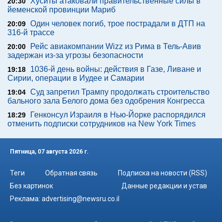
Хуситы атаковали правительственные силы в
20:30
йеменской провинции Мариб
Один человек погиб, трое пострадали в ДТП на
20:09
316-й трассе
Рейс авиакомпании Wizz из Рима в Тель-Авив
20:00
задержан из-за угрозы безопасности
1036-й день войны: действия в Газе, Ливане и
19:18
Сирии, операции в Иудее и Самарии
Суд запретил Трампу продолжать строительство
19:04
бального зала Белого дома без одобрения Конгресса
Генконсул Израиля в Нью-Йорке распорядился
18:29
отменить подписки сотрудников на New York Times
Пятница, 07 августа 2026 г.
Теги
Обратная связь
Подписка на новости (RSS)
Без картинок
Данные редакции и устав
Реклама:
advertising@newsru.co.il