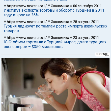
//
https://www.newsru.co.il/
//
Экономика
//
06 сентября 2011
Институт экспорта: торговый оборот с Турцией в 2011
году вырос на 26%
//
https://www.newsru.co.il/
//
Экономика
//
28 августа 2011
Турция лидирует по темпам роста импорта израильских
товаров
//
https://www.newsru.co.il/
//
Экономика
//
23 августа 2011
ICIC: объем торговли с Турцией вырос, долги турецких
экспортеров – $350 миллионов