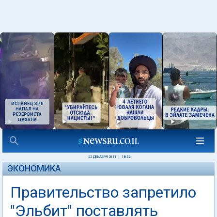
ИСПАНЕЦ ЗРЯ
НАПАЛ НА
РЕЗЕРВИСТА
ЦАХАЛА
22 ДЕКАБРЯ 2011
|
18:52
ЭКОНОМИКА
Правительство запретило
"Эльбит" поставлять