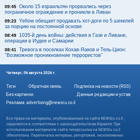
Около 15 израильтян прорвались через
09:45
пограничное ограждение и проникли в Ливан
Yellow обещает продавать хот-доги по 5 шекелей
09:23
за порцию на постоянной основе
1035-й день войны: действия в Газе и Ливане,
08:49
операции в Иудее и Самарии
Тревога в поселках Кохав-Яаков и Тель-Цион:
08:41
"Возможное проникновение террористов"
Четверг, 06 августа 2026 г.
Теги
Обратная связь
Подписка на новости (RSS)
Без картинок
Данные редакции и устав
Реклама:
advertising@newsru.co.il
Все права на материалы, опубликованные на сайте NEWSru.co.il ,
охраняются в соответствии с законодательством Израиля. При
использовании материалов сайта гиперссылка на NEWSru.co.il
обязательна. Перепечатка интервью, репортажей, эксклюзивных