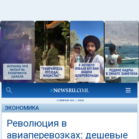
ИСПАНЕЦ ЗРЯ
НАПАЛ НА
РЕЗЕРВИСТА
ЦАХАЛА
22 ФЕВРАЛЯ 2006
|
08:08
ЭКОНОМИКА
Революция в
авиаперевозках: дешевые