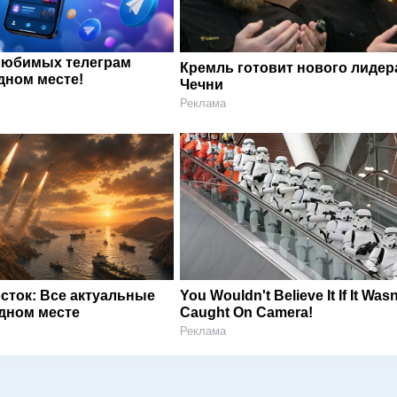
любимых телеграм
Кремль готовит нового лидер
дном месте!
Чечни
Реклама
сток: Все актуальные
You Wouldn't Believe It If It Wasn
одном месте
Caught On Camera!
Реклама