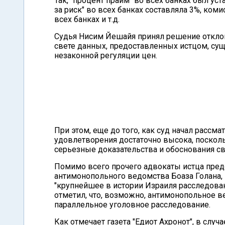
Так, "процент прайм" во всех банках был уст
за риск" во всех банках составляла 3%, ком
всех банках и т.д.
Судья Нисим Йешайя принял решение отклони
свете данных, предоставленных истцом, су
незаконной регуляции цен.
При этом, еще до того, как суд начал рассма
удовлетворения достаточно высока, посколь
серьезные доказательства и обоснования св
Помимо всего прочего адвокаты истца пред
антимонопольного ведомства Боаза Голана,
"крупнейшее в истории Израиля расследован
отметил, что, возможно, антимонопольное в
параллельное уголовное расследование.
Как отмечает газета "Едиот Ахронот", в случа