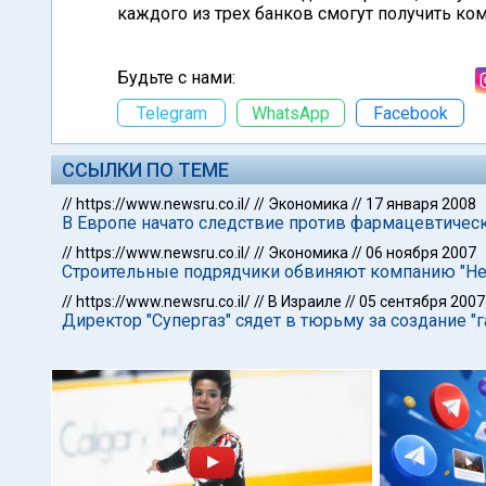
каждого из трех банков смогут получить к
Будьте с нами:
Telegram
WhatsApp
Facebook
ССЫЛКИ ПО ТЕМЕ
//
https://www.newsru.co.il/
//
Экономика
//
17 января 2008
В Европе начато следствие против фармацевтическ
//
https://www.newsru.co.il/
//
Экономика
//
06 ноября 2007
Строительные подрядчики обвиняют компанию "Не
//
https://www.newsru.co.il/
//
В Израиле
//
05 сентября 2007
Директор "Супергаз" сядет в тюрьму за создание "г