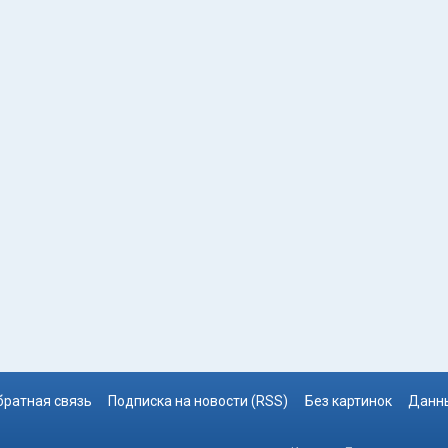
братная связь
Подписка на новости (RSS)
Без картинок
Данны