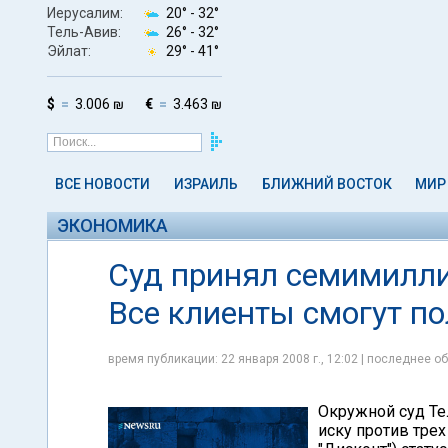
Иерусалим:
20° -
32°
Тель-Авив:
26° -
32°
Эйлат:
29° -
41°
$
3.006 ₪
€
3.463 ₪
ВСЕ НОВОСТИ
ИЗРАИЛЬ
БЛИЖНИЙ ВОСТОК
МИР
ЭКОНОМИКА
Суд принял семимилли
Все клиенты смогут п
время публикации: 22 января 2008 г., 12:02 | последнее об
Окружной суд Те
иску против трех