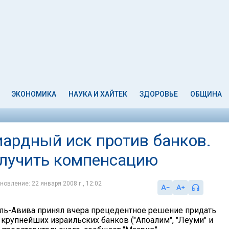
ЭКОНОМИКА
НАУКА И ХАЙТЕК
ЗДОРОВЬЕ
ОБЩИНА
ардный иск против банков.
олучить компенсацию
новление: 22 января 2008 г., 12:02
ль-Авива принял вчера прецедентное решение придать
 крупнейших израильских банков ("Апоалим", "Леуми" и