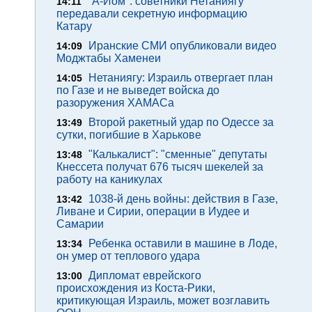
"А-Йом": советники Нетаниягу
14:11
передавали секретную информацию
Катару
Иранские СМИ опубликовали видео
14:09
Моджтабы Хаменеи
Нетаниягу: Израиль отвергает план
14:05
по Газе и не выведет войска до
разоружения ХАМАСа
Второй ракетный удар по Одессе за
13:49
сутки, погибшие в Харькове
"Калькалист": "сменные" депутаты
13:48
Кнессета получат 676 тысяч шекелей за
работу на каникулах
1038-й день войны: действия в Газе,
13:42
Ливане и Сирии, операции в Иудее и
Самарии
Ребенка оставили в машине в Лоде,
13:34
он умер от теплового удара
Дипломат еврейского
13:00
происхождения из Коста-Рики,
критикующая Израиль, может возглавить