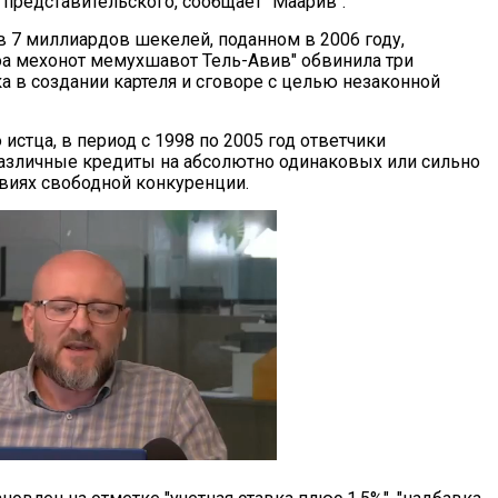
с представительского, сообщает "Маарив".
в 7 миллиардов шекелей, поданном в 2006 году,
а мехонот мемухшавот Тель-Авив" обвинила три
а в создании картеля и сговоре с целью незаконной
стца, в период с 1998 по 2005 год ответчики
азличные кредиты на абсолютно одинаковых или сильно
овиях свободной конкуренции.