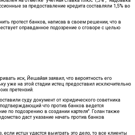
ановлен на отметке "учетная ставка плюс 1,5%", "надбавка
иссионные за предоставление кредита составляли 1,5% во
ть протест банков, написав в своем решении, что в
ществует оправданное подозрение о сговоре с целью
тривать иск, Йешайая заявил, что вероятность его
ку уже на этой стадии истец предоставил исключительно
оих претензий.
оставили суду документ от юридического советника
 подтверждающий что против банков ведется
ие по подозрению в создании картеля". Голан также
едомство даст указание начать против банков
е, если истцу удастся выиграть это дело, то все клиенты