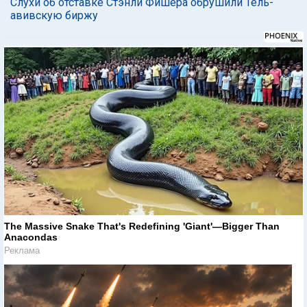
Слухи об отставке Стэнли Фишера обрушили Тель-
авивскую биржу
The Massive Snake That's Redefining 'Giant'—Bigger Than
Anacondas
Реклама