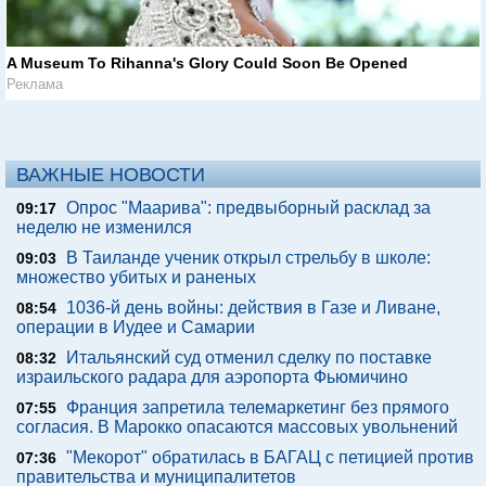
A Museum To Rihanna's Glory Could Soon Be Opened
Реклама
ВАЖНЫЕ НОВОСТИ
Опрос "Mаарива": предвыборный расклад за
09:17
неделю не изменился
В Таиланде ученик открыл стрельбу в школе:
09:03
множество убитых и раненых
1036-й день войны: действия в Газе и Ливане,
08:54
операции в Иудее и Самарии
Итальянский суд отменил сделку по поставке
08:32
израильского радара для аэропорта Фьюмичино
Франция запретила телемаркетинг без прямого
07:55
согласия. В Марокко опасаются массовых увольнений
"Мекорот" обратилась в БАГАЦ с петицией против
07:36
правительства и муниципалитетов