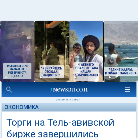
ИСПАНЕЦ ЗРЯ
НАПАЛ НА
РЕЗЕРВИСТА
ЦАХАЛА
22 ИЮЛЯ 2012
|
06:37
ЭКОНОМИКА
Торги на Тель-авивской
бирже завершились