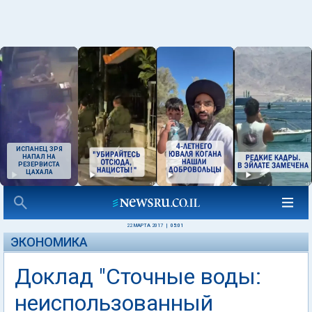
ИСПАНЕЦ ЗРЯ
НАПАЛ НА
РЕЗЕРВИСТА
ЦАХАЛА
22 МАРТА 2017
|
05:01
ЭКОНОМИКА
Доклад "Сточные воды:
неиспользованный