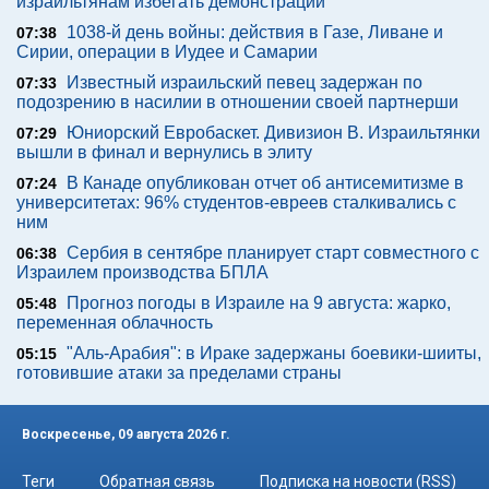
израильтянам избегать демонстраций
1038-й день войны: действия в Газе, Ливане и
07:38
Сирии, операции в Иудее и Самарии
Известный израильский певец задержан по
07:33
подозрению в насилии в отношении своей партнерши
Юниорский Евробаскет. Дивизион В. Израильтянки
07:29
вышли в финал и вернулись в элиту
В Канаде опубликован отчет об антисемитизме в
07:24
университетах: 96% студентов-евреев сталкивались с
ним
Сербия в сентябре планирует старт совместного с
06:38
Израилем производства БПЛА
Прогноз погоды в Израиле на 9 августа: жарко,
05:48
переменная облачность
"Аль-Арабия": в Ираке задержаны боевики-шииты,
05:15
готовившие атаки за пределами страны
Воскресенье, 09 августа 2026 г.
Теги
Обратная связь
Подписка на новости (RSS)