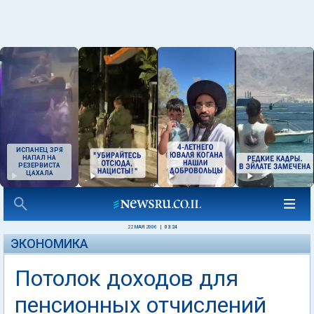
ИСПАНЕЦ ЗРЯ
НАПАЛ НА
РЕЗЕРВИСТА
ЦАХАЛА
22 МАЯ 2006
|
03:24
ЭКОНОМИКА
Потолок доходов для
пенсионных отчислений