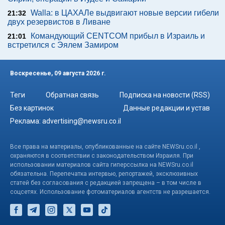
Walla: в ЦАХАЛе выдвигают новые версии гибели
21:32
двух резервистов в Ливане
Командующий CENTCOM прибыл в Израиль и
21:01
встретился с Эялем Замиром
Воскресенье, 09 августа 2026 г.
Теги
Обратная связь
Подписка на новости (RSS)
Без картинок
Данные редакции и устав
Реклама:
advertising@newsru.co.il
Все права на материалы, опубликованные на сайте NEWSru.co.il ,
охраняются в соответствии с законодательством Израиля. При
использовании материалов сайта гиперссылка на NEWSru.co.il
обязательна. Перепечатка интервью, репортажей, эксклюзивных
статей без согласования с редакцией запрещена – в том числе в
соцсетях. Использование фотоматериалов агентств не разрешается.