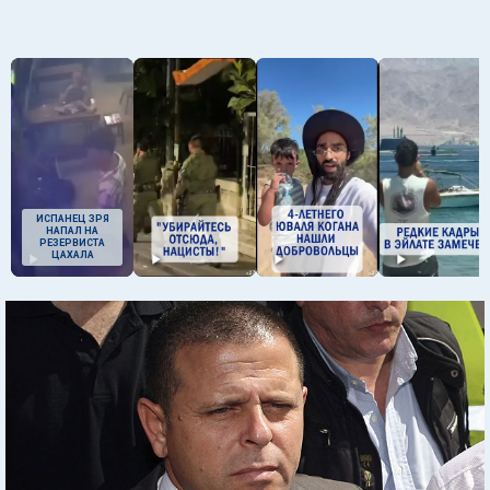
ИСПАНЕЦ ЗРЯ
НАПАЛ НА
РЕЗЕРВИСТА
ЦАХАЛА