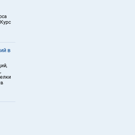
рса
 Курс
ий в
ий,
,
делки
 в