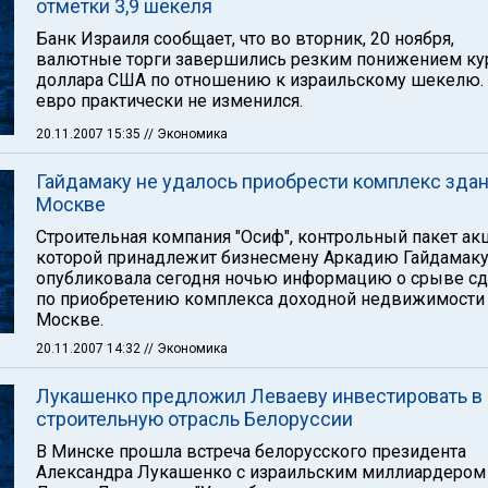
отметки 3,9 шекеля
Банк Израиля сообщает, что во вторник, 20 ноября,
валютные торги завершились резким понижением ку
доллара США по отношению к израильскому шекелю.
евро практически не изменился.
20.11.2007 15:35
// Экономика
Гайдамаку не удалось приобрести комплекс здан
Москве
Строительная компания "Осиф", контрольный пакет акц
которой принадлежит бизнесмену Аркадию Гайдамаку
опубликовала сегодня ночью информацию о срыве с
по приобретению комплекса доходной недвижимости
Москве.
20.11.2007 14:32
// Экономика
Лукашенко предложил Леваеву инвестировать в
строительную отрасль Белоруссии
В Минске прошла встреча белорусского президента
Александра Лукашенко с израильским миллиардером