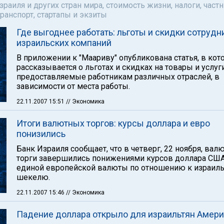
аиля и других стран мира, стоимость жизни, налоги, част
ранспорт, стартапы и экзиты
Где выгоднее работать: льготы и скидки сотрудн
израильских компаний
В приложении к "Маариву" опубликована статья, в кот
рассказывается о льготах и скидках на товары и услуги
предоставляемые работникам различных отраслей, в
зависимости от места работы.
22.11.2007 15:51
// Экономика
Итоги валютных торгов: курсы доллара и евро
понизились
Банк Израиля сообщает, что в четверг, 22 ноября, ва
торги завершились понижениями курсов доллара США
единой европейской валюты по отношению к израил
шекелю.
22.11.2007 15:46
// Экономика
Падение доллара открыло для израильтян Амери