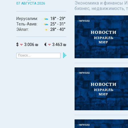
Экономика и финансы Изр
07 АВГУСТА 2026
бизнес, недвижимость, т
Иерусалим:
18° -
29°
Тель-Авив:
25° -
31°
Эйлат:
28° -
40°
$
3.006 ₪
€
3.463 ₪