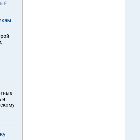
ный
икам
орой
,
лютные
 и
ьскому
ку