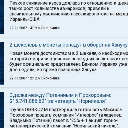
Резкое снижение курса доллара по отношению к шеке
также рост количества авиарейсов, привели к
значительному увеличению пассажиропотока на марш
Израиль-США.
22.11.2007 14:19
// Экономика
2-шекелевые монеты попадут в оборот на Хануку
Новая монета достоинством в 2 шекеля, о необходим
которой говорили в течение последних нескольких лет
будет официально представлена Банком Израиля уже
две недели, во время праздника Ханука.
22.11.2007 12:12
// Экономика
Сделка между Потаниным и Прохоровым:
$15.741.086.621 за четверть "Норникеля"
Группа ОНЭКСИМ подтвердила готовность Михаила
Прохорова продать компании "Интеррос" (владелец
Владимир Потанин) пакет в "25% + 1 акция" горно-
металлургической компании "Норильский никель".