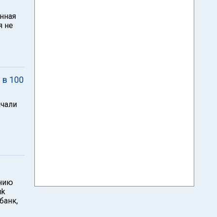
енная
я не
 в 100
ачали
ению
nk
банк,