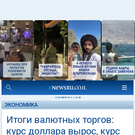
ИСПАНЕЦ ЗРЯ
НАПАЛ НА
РЕЗЕРВИСТА
ЦАХАЛА
22 ОКТЯБРЯ 2014
|
04:36
ЭКОНОМИКА
Итоги валютных торгов:
курс доллара вырос, курс