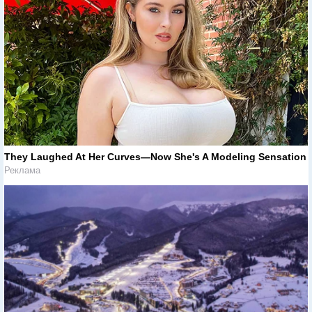
They Laughed At Her Curves—Now She's A Modeling Sensation
Реклама