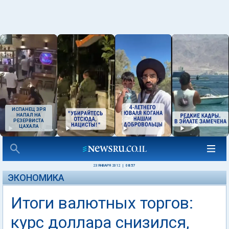
ИСПАНЕЦ ЗРЯ
НАПАЛ НА
РЕЗЕРВИСТА
ЦАХАЛА
23 ЯНВАРЯ 2012
|
08:57
ЭКОНОМИКА
Итоги валютных торгов:
курс доллара снизился,