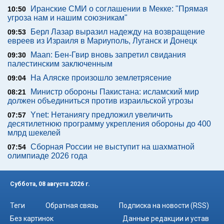
Иранские СМИ о соглашении в Мекке: "Прямая
10:50
угроза нам и нашим союзникам"
Берл Лазар выразил надежду на возвращение
09:53
евреев из Израиля в Мариуполь, Луганск и Донецк
Maan: Бен-Гвир вновь запретил свидания
09:30
палестинским заключенным
На Аляске произошло землетрясение
09:04
Министр обороны Пакистана: исламский мир
08:21
должен объединиться против израильской угрозы
Ynet: Нетаниягу предложил увеличить
07:57
десятилетнюю программу укрепления обороны до 400
млрд шекелей
Сборная России не выступит на шахматной
07:54
олимпиаде 2026 года
Суббота, 08 августа 2026 г.
Теги
Обратная связь
Подписка на новости (RSS)
Без картинок
Данные редакции и устав