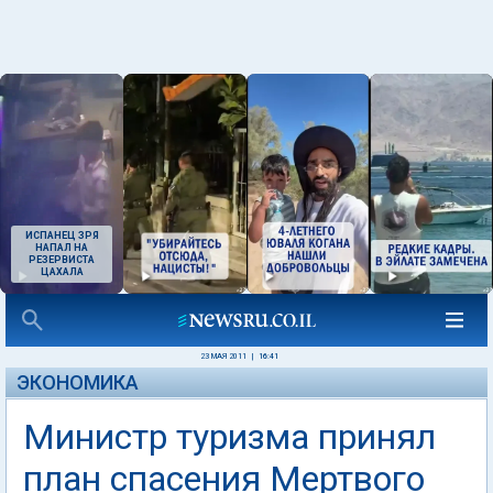
ИСПАНЕЦ ЗРЯ
НАПАЛ НА
РЕЗЕРВИСТА
ЦАХАЛА
23 МАЯ 2011
|
16:41
ЭКОНОМИКА
Министр туризма принял
план спасения Мертвого