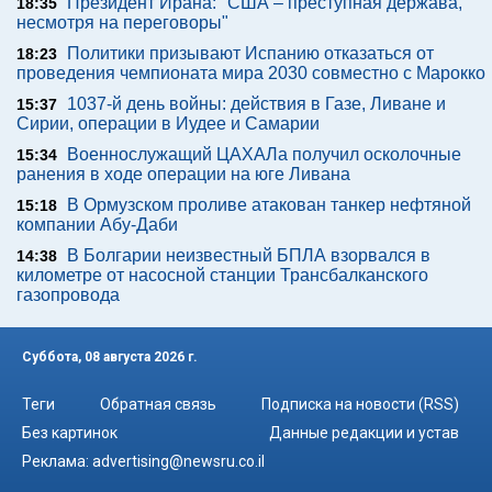
Президент Ирана: "США – преступная держава,
18:35
несмотря на переговоры"
Политики призывают Испанию отказаться от
18:23
проведения чемпионата мира 2030 совместно с Марокко
1037-й день войны: действия в Газе, Ливане и
15:37
Сирии, операции в Иудее и Самарии
Военнослужащий ЦАХАЛа получил осколочные
15:34
ранения в ходе операции на юге Ливана
В Ормузском проливе атакован танкер нефтяной
15:18
компании Абу-Даби
В Болгарии неизвестный БПЛА взорвался в
14:38
километре от насосной станции Трансбалканского
газопровода
Суббота, 08 августа 2026 г.
Теги
Обратная связь
Подписка на новости (RSS)
Без картинок
Данные редакции и устав
Реклама:
advertising@newsru.co.il