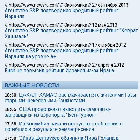
//
https://www.newsru.co.il/
//
Экономика
//
27 сентября 2013
Агентство S&P подтвердило кредитный рейтинг
Израиля
//
https://www.newsru.co.il/
//
Экономика
//
12 мая 2013
Агентство S&P подтвердило кредитный рейтинг "Хеврат
Хашмаль"
//
https://www.newsru.co.il/
//
Экономика
//
17 октября 2012
Агентство S&P подтвердило кредитный рейтинг
Израиля на уровне A+
//
https://www.newsru.co.il/
//
Экономика
//
27 апреля 2012
Fitch не повысил рейтинг Израиля из-за Ирана
ВАЖНЫЕ НОВОСТИ
ЦАХАЛ: ХАМАС расплачивается с жителями Газы
18:30
старыми шекелевыми банкнотами
США продолжают выводить самолеты-
18:05
заправщики из аэропорта "Бен-Гурион"
Из Колумбии начали поступать сообщения о
17:58
погибших в результате землетрясения
Эйнав Ценгаукер обвинила Яира Голана в
17:38