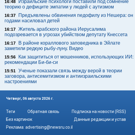
Израильские психологи поставили под сомнение
16:48
теорию о дефиците эмпатии у людей с аутизмом
Предъявлены обвинения педофилу из Нешера: он
16:37
годами насиловал детей
Житель арабского района Иерусалима
16:17
подозревается в угрозах убийством депутату Кнессета
В районе кораллового заповедника в Эйлате
16:17
заметили редкую рыбу-луну. Видео
Как защититься от мошенников, использующих ИИ:
15:56
рекомендации Би-би-си
Ученые показали связь между верой в теории
15:51
заговора, антисемитизмом и антиизраильскими
настроениями
Четверг, 06 августа 2026 г.
Теги
Обратная связь
Подписка на новости (RSS)
Без картинок
Данные редакции и устав
Реклама:
advertising@newsru.co.il