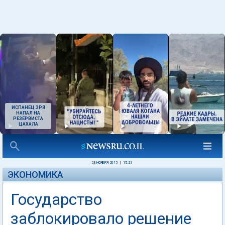
ИСПАНЕЦ ЗРЯ
НАПАЛ НА
РЕЗЕРВИСТА
ЦАХАЛА
23 НОЯБРЯ 2015
|
15:21
ЭКОНОМИКА
Государство
заблокировало решение