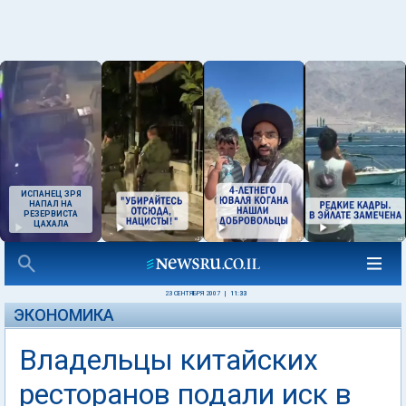
ИСПАНЕЦ ЗРЯ
НАПАЛ НА
РЕЗЕРВИСТА
ЦАХАЛА
23 СЕНТЯБРЯ 2007
|
11:33
ЭКОНОМИКА
Владельцы китайских
ресторанов подали иск в