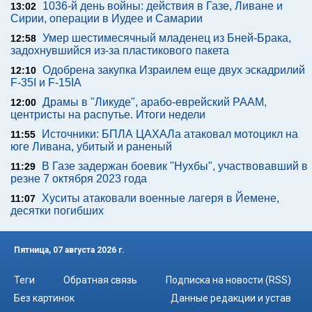
1036-й день войны: действия в Газе, Ливане и
13:02
Сирии, операции в Иудее и Самарии
Умер шестимесячный младенец из Бней-Брака,
12:58
задохнувшийся из-за пластикового пакета
Одобрена закупка Израилем еще двух эскадрилий
12:10
F-35I и F-15IA
Драмы в "Ликуде", арабо-еврейский РААМ,
12:00
центристы на распутье. Итоги недели
Источники: БПЛА ЦАХАЛа атаковал мотоцикл на
11:55
юге Ливана, убитый и раненый
В Газе задержан боевик "Нухбы", участвовавший в
11:29
резне 7 октября 2023 года
Хуситы атаковали военные лагеря в Йемене,
11:07
десятки погибших
Пятница, 07 августа 2026 г.
Теги
Обратная связь
Подписка на новости (RSS)
Без картинок
Данные редакции и устав