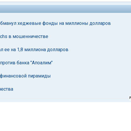
к обманул хеджевые фонды на миллионы долларов
achs в мошенничестве
 ее на 1,8 миллиона долларов
против банка "Апоалим"
й финансовой пирамиды
чества