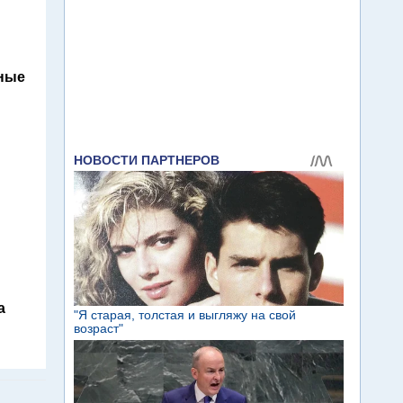
ьные
а