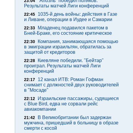
"Апоэль" победил поляков.
23:04
Результаты матчей Лиги конференций
1035-й день войны: действия в Газе
22:45
и Ливане, операции в Иудее и Самарии
Младенец подавился пакетом в
22:33
Бней-Браке, его состояние критическое
Компания, занимающаяся помощью
22:30
в эмиграции израильтян, обратилась за
защитой от кредиторов
Киевляне победили. "Бейтар"
22:28
проиграл. Результаты матчей Лиги
конференций
12 канал ИТВ: Роман Гофман
22:17
снимает с должностей двух руководителей
в "Мосаде"
Израильские пассажиры, судящиеся
22:12
с Blue Bird, едва не сорвали рейс
авиакомпании
В Великобритании был задержан
21:42
мужчина, пришедший в больницу в образе
смерти с косой