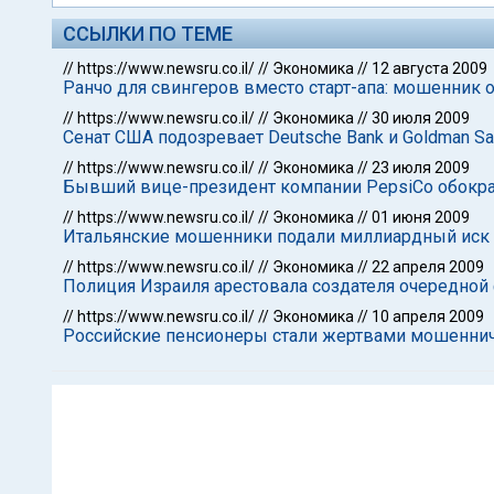
ССЫЛКИ ПО ТЕМЕ
//
https://www.newsru.co.il/
//
Экономика
//
12 августа 2009
Ранчо для свингеров вместо старт-апа: мошенни
//
https://www.newsru.co.il/
//
Экономика
//
30 июля 2009
Сенат США подозревает Deutsche Bank и Goldman S
//
https://www.newsru.co.il/
//
Экономика
//
23 июля 2009
Бывший вице-президент компании PepsiCo обокрал
//
https://www.newsru.co.il/
//
Экономика
//
01 июня 2009
Итальянские мошенники подали миллиардный иск 
//
https://www.newsru.co.il/
//
Экономика
//
22 апреля 2009
Полиция Израиля арестовала создателя очередно
//
https://www.newsru.co.il/
//
Экономика
//
10 апреля 2009
Российские пенсионеры стали жертвами мошенни