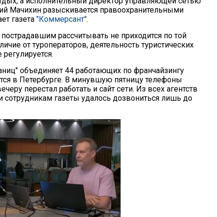
отдых, а исполнительный директор управляющей сетью
ий Мачихин разыскивается правоохранительными
ает газета
"Коммерсант"
.
пострадавшим рассчитывать не приходится по той
отличие от туроператоров, деятельность туристических
е регулируется.
раниц" объединяет 44 работающих по франчайзингу
дятся в Петербурге. В минувшую пятницу телефоны
ечеру перестал работать и сайт сети. Из всех агентств
сти сотрудникам газеты удалось дозвониться лишь до