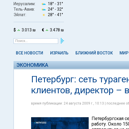
Иерусалим:
18° -
31°
Тель-Авив:
24° -
32°
Эйлат:
28° -
41°
$
3.013 ₪
€
3.478 ₪
ВСЕ НОВОСТИ
ИЗРАИЛЬ
БЛИЖНИЙ ВОСТОК
МИР
ЭКОНОМИКА
Петербург: сеть тураг
клиентов, директор – 
время публикации: 24 августа 2009 г., 10:13 | последнее об
Петербургская се
работу. Около 1