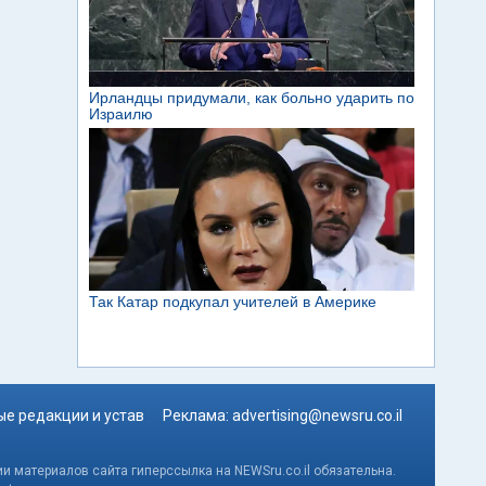
е редакции и устав
Реклама:
advertising@newsru.co.il
и материалов сайта гиперссылка на NEWSru.co.il обязательна.