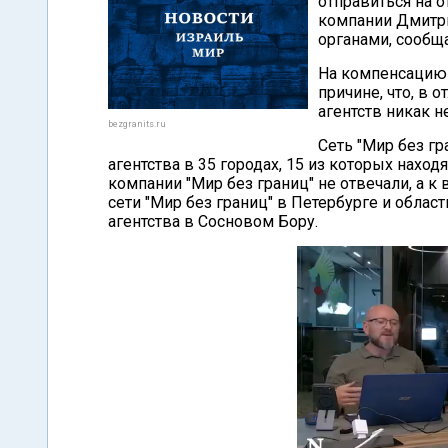
отправиться на 
компании Дмитр
органами, сообщ
На компенсацию 
причине, что, в 
агентств никак н
bezgranits.ru
Сеть "Мир без г
агентства в 35 городах, 15 из которых нахо
компании "Мир без границ" не отвечали, а к в
сети "Мир без границ" в Петербурге и обла
агентства в Сосновом Бору.