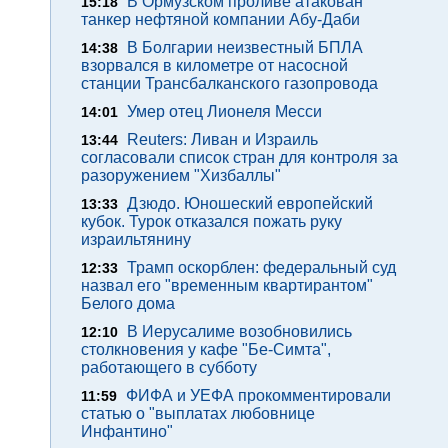
В Ормузском проливе атакован
15:18
танкер нефтяной компании Абу-Даби
В Болгарии неизвестный БПЛА
14:38
взорвался в километре от насосной
станции Трансбалканского газопровода
Умер отец Лионеля Месси
14:01
Reuters: Ливан и Израиль
13:44
согласовали список стран для контроля за
разоружением "Хизбаллы"
Дзюдо. Юношеский европейский
13:33
кубок. Турок отказался пожать руку
израильтянину
Трамп оскорблен: федеральный суд
12:33
назвал его "временным квартирантом"
Белого дома
В Иерусалиме возобновились
12:10
столкновения у кафе "Бе-Симта",
работающего в субботу
ФИФА и УЕФА прокомментировали
11:59
статью о "выплатах любовнице
Инфантино"