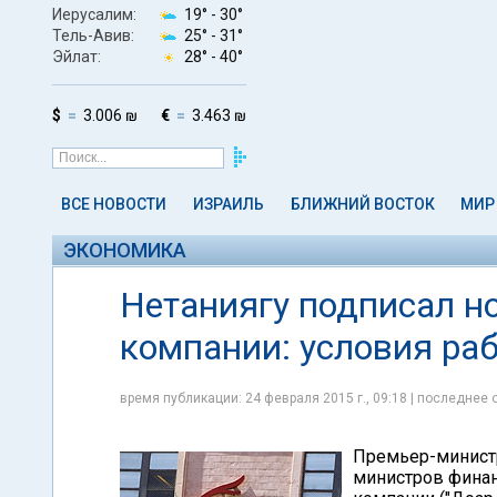
Иерусалим:
19° -
30°
Тель-Авив:
25° -
31°
Эйлат:
28° -
40°
$
3.006 ₪
€
3.463 ₪
ВСЕ НОВОСТИ
ИЗРАИЛЬ
БЛИЖНИЙ ВОСТОК
МИР
ЭКОНОМИКА
Нетаниягу подписал н
компании: условия ра
время публикации: 24 февраля 2015 г., 09:18 | последнее 
Премьер-министр
министров финан