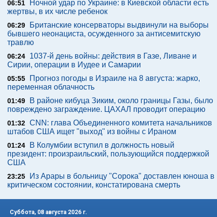
Ночной удар по Украине: в Киевской области есть
06:51
жертвы, в их числе ребенок
Британские консерваторы выдвинули на выборы
06:29
бывшего неонациста, осужденного за антисемитскую
травлю
1037-й день войны: действия в Газе, Ливане и
06:24
Сирии, операции в Иудее и Самарии
Прогноз погоды в Израиле на 8 августа: жарко,
05:55
переменная облачность
В районе кибуца Зиким, около границы Газы, было
01:49
повреждено заграждение. ЦАХАЛ проводит операцию
CNN: глава Объединенного комитета начальников
01:32
штабов США ищет "выход" из войны с Ираном
В Колумбии вступил в должность новый
01:24
президент: произраильский, пользующийся поддержкой
США
Из Арары в больницу "Сорока" доставлен юноша в
23:25
критическом состоянии, констатирована смерть
Суббота, 08 августа 2026 г.