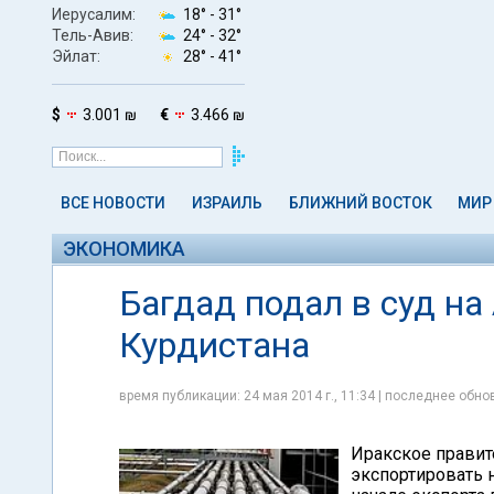
Иерусалим:
18° -
31°
Тель-Авив:
24° -
32°
Эйлат:
28° -
41°
$
3.001 ₪
€
3.466 ₪
ВСЕ НОВОСТИ
ИЗРАИЛЬ
БЛИЖНИЙ ВОСТОК
МИР
ЭКОНОМИКА
Багдад подал в суд на
Курдистана
время публикации: 24 мая 2014 г., 11:34 | последнее обнов
Иракское правит
экспортировать 