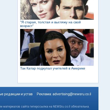
е редакции и устав
Реклама:
advertising@newsru.co.il
и материалов сайта гиперссылка на NEWSru.co.il обязательна.