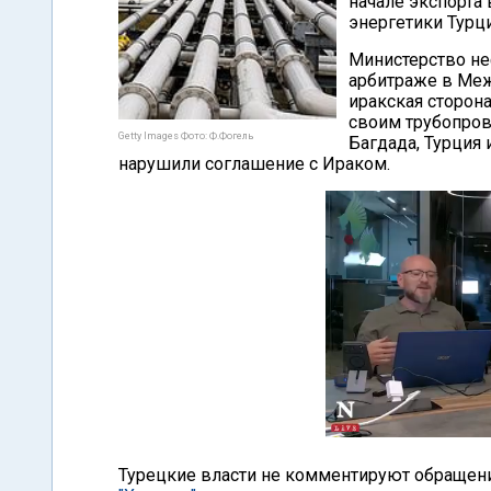
начале экспорта
энергетики Турц
Министерство не
арбитраже в Меж
иракская сторона
своим трубопров
Getty Images Фото: Ф.Фогель
Багдада, Турция
нарушили соглашение с Ираком.
Турецкие власти не комментируют обращен