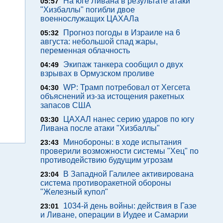
На юге Ливана в результате атаки
05:57
"Хизбаллы" погибли двое
военнослужащих ЦАХАЛа
Прогноз погоды в Израиле на 6
05:32
августа: небольшой спад жары,
переменная облачность
Экипаж танкера сообщил о двух
04:49
взрывах в Ормузском проливе
WP: Трамп потребовал от Хегсета
04:30
объяснений из-за истощения ракетных
запасов США
ЦАХАЛ нанес серию ударов по югу
03:30
Ливана после атаки "Хизбаллы"
Минобороны: в ходе испытания
23:43
проверили возможности системы "Хец" по
противодействию будущим угрозам
В Западной Галилее активирована
23:04
система противоракетной обороны
"Железный купол"
1034-й день войны: действия в Газе
23:01
и Ливане, операции в Иудее и Самарии