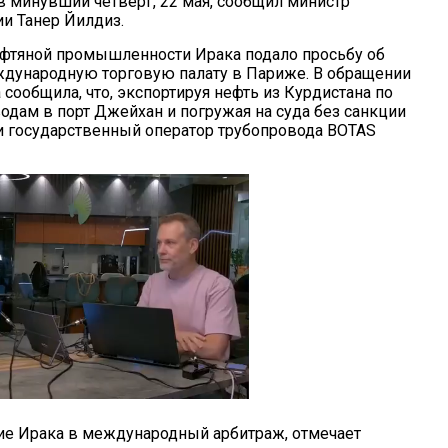
 в минувший четверг, 22 мая, сообщил министр
ии Танер Йилдиз.
фтяной промышленности Ирака подало просьбу об
дународную торговую палату в Париже. В обращении
 сообщила, что, экспортируя нефть из Курдистана по
одам в порт Джейхан и погружая на суда без санкции
 и государственный оператор трубопровода BOTAS
ие Ирака в международный арбитраж, отмечает