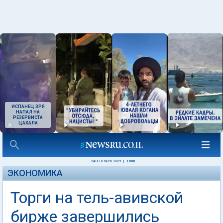
ИСПАНЕЦ ЗРЯ
НАПАЛ НА
РЕЗЕРВИСТА
ЦАХАЛА
24 СЕНТЯБРЯ 2009
|
18:00
ЭКОНОМИКА
Торги на тель-авивской
бирже завершились