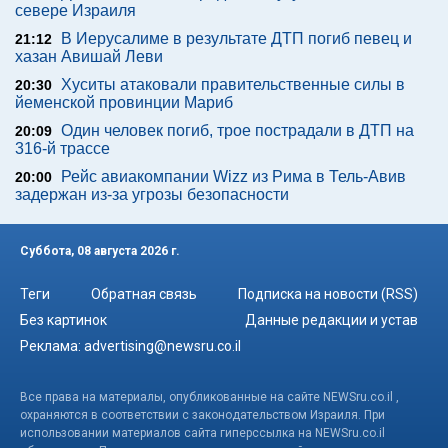
севере Израиля
В Иерусалиме в результате ДТП погиб певец и
21:12
хазан Авишай Леви
Хуситы атаковали правительственные силы в
20:30
йеменской провинции Мариб
Один человек погиб, трое пострадали в ДТП на
20:09
316-й трассе
Рейс авиакомпании Wizz из Рима в Тель-Авив
20:00
задержан из-за угрозы безопасности
Суббота, 08 августа 2026 г.
Теги
Обратная связь
Подписка на новости (RSS)
Без картинок
Данные редакции и устав
Реклама:
advertising@newsru.co.il
Все права на материалы, опубликованные на сайте NEWSru.co.il ,
охраняются в соответствии с законодательством Израиля. При
использовании материалов сайта гиперссылка на NEWSru.co.il