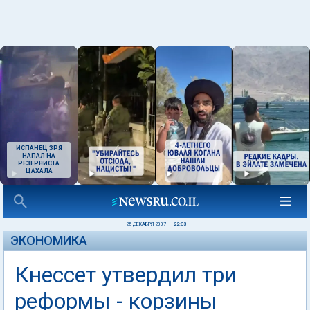
ИСПАНЕЦ ЗРЯ
НАПАЛ НА
РЕЗЕРВИСТА
ЦАХАЛА
25 ДЕКАБРЯ 2007
|
22:33
ЭКОНОМИКА
Кнессет утвердил три
реформы - корзины