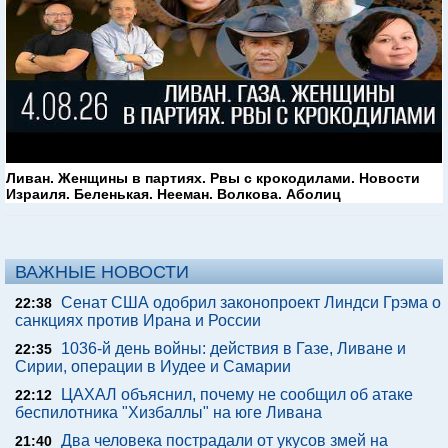
Ливан. Женщины в партиях. Рвы с крокодилами. Новости
Израиля. Беленькая. Нееман. Волкова. Аболиц
ВАЖНЫЕ НОВОСТИ
Сенат США одобрил законопроект Линдси Грэма о
22:38
санкциях против Ирана и России
1036-й день войны: действия в Газе, Ливане и
22:35
Сирии, операции в Иудее и Самарии
ЦАХАЛ объяснил, почему не сообщил об атаке
22:12
беспилотника "Хизбаллы" на юге Ливана
Два человека пострадали от укусов змей на
21:40