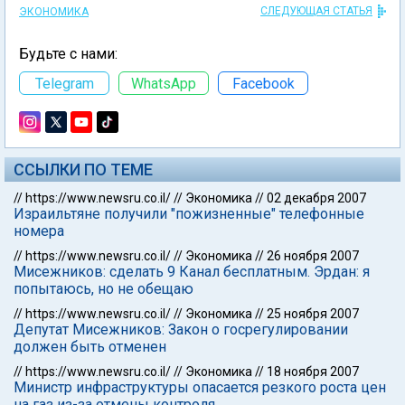
СЛЕДУЮЩАЯ СТАТЬЯ
ЭКОНОМИКА
Будьте с нами:
Telegram
WhatsApp
Facebook
ССЫЛКИ ПО ТЕМЕ
//
https://www.newsru.co.il/
//
Экономика
//
02 декабря 2007
Израильтяне получили "пожизненные" телефонные
номера
//
https://www.newsru.co.il/
//
Экономика
//
26 ноября 2007
Мисежников: сделать 9 Канал бесплатным. Эрдан: я
попытаюсь, но не обещаю
//
https://www.newsru.co.il/
//
Экономика
//
25 ноября 2007
Депутат Мисежников: Закон о госрегулировании
должен быть отменен
//
https://www.newsru.co.il/
//
Экономика
//
18 ноября 2007
Министр инфраструктуры опасается резкого роста цен
на газ из-за отмены контроля