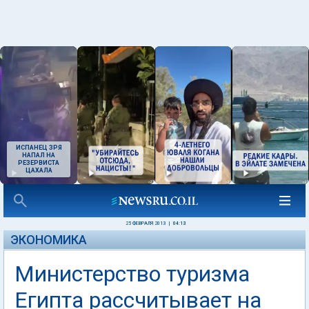
ИСПАНЕЦ ЗРЯ
НАПАЛ НА
РЕЗЕРВИСТА
ЦАХАЛА
25 ФЕВРАЛЯ 2013
|
04:13
ЭКОНОМИКА
Министерство туризма
Египта рассчитывает на