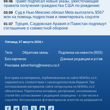
Трамп подписал новые указы, ужесточающие
04:46
правила получения гражданства США по рождению
Суд в Нью-Мексико обязал Meta выплатить $567
03:09
млн на помощь подросткам и лимитировать соцсети
Турция, Саудовская Аравия и Пакистан подпишут
01:37
соглашение о совместной обороне
Пятница, 07 августа 2026 г.
Теги
Обратная связь
Подписка на новости (RSS)
Без картинок
Данные редакции и устав
Реклама:
advertising@newsru.co.il
Все права на материалы, опубликованные на сайте NEWSru.co.il ,
охраняются в соответствии с законодательством Израиля. При
использовании материалов сайта гиперссылка на NEWSru.co.il
обязательна. Перепечатка интервью, репортажей, эксклюзивных
статей без согласования с редакцией запрещена – в том числе в
соцсетях. Использование фотоматериалов агентств не разрешается.