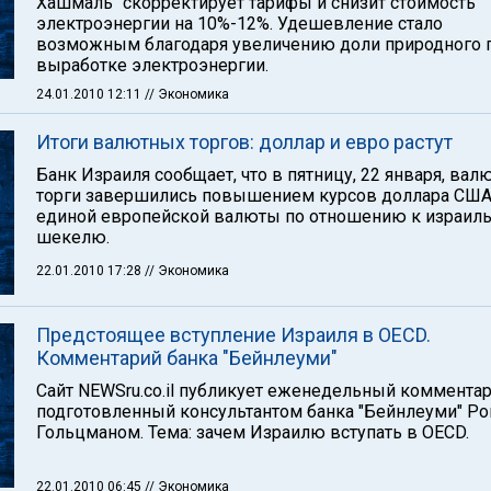
Хашмаль" скорректирует тарифы и снизит стоимость
электроэнергии на 10%-12%. Удешевление стало
возможным благодаря увеличению доли природного г
выработке электроэнергии.
24.01.2010 12:11
// Экономика
Итоги валютных торгов: доллар и евро растут
Банк Израиля сообщает, что в пятницу, 22 января, ва
торги завершились повышением курсов доллара США
единой европейской валюты по отношению к израил
шекелю.
22.01.2010 17:28
// Экономика
Предстоящее вступление Израиля в OECD.
Комментарий банка "Бейнлеуми"
Сайт NEWSru.co.il публикует еженедельный комментар
подготовленный консультантом банка "Бейнлеуми" Р
Гольцманом. Тема: зачем Израилю вступать в OECD.
22.01.2010 06:45
// Экономика