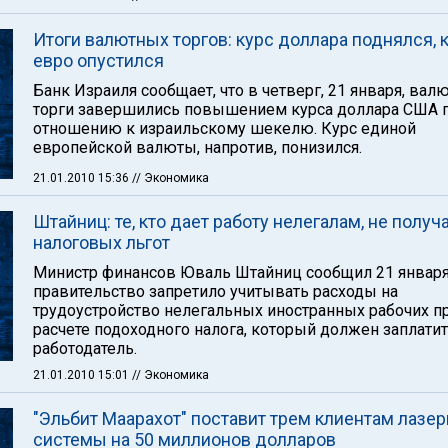
Итоги валютных торгов: курс доллара поднялся, 
евро опустился
Банк Израиля сообщает, что в четверг, 21 января, ва
торги завершились повышением курса доллара США 
отношению к израильскому шекелю. Курс единой
европейской валюты, напротив, понизился.
21.01.2010 15:36
// Экономика
Штайниц: те, кто дает работу нелегалам, не получ
налоговых льгот
Министр финансов Юваль Штайниц сообщил 21 января,
правительство запретило учитывать расходы на
трудоустройство нелегальных иностранных рабочих п
расчете подоходного налога, который должен заплати
работодатель.
21.01.2010 15:01
// Экономика
"Эльбит Маарахот" поставит трем клиентам лазе
системы на 50 миллионов долларов