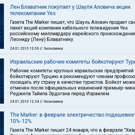
Лен Блаватник покупает у Шауля Аловича акции
телекомпании Yes
Газета The Marker пишет, что Шауль Алович продает св
пакет акций компании кабельного телевидения Yes
российскому миллиардеру еврейского происхождени
Леониду (Лену) Блаватнику.
24.01.2010 15:59
// Экономика
Израильские рабочие комитеты бойкотируют Ту
Рабочие комитеты крупных израильских предприятий
бойкотируют Турцию и рекомендуют членам профсою
посещать эту страну в качестве туристов. Бойкот мож
отменен после официальных извинений премьер-мин
Реджепа Тайипа Эрдогана перед Израилем.
24.01.2010 12:34
// Экономика
The Marker: в феврале электричество подешевее
10%-12%
Газета The Marker пишет 24 января, что в феврале "Хев