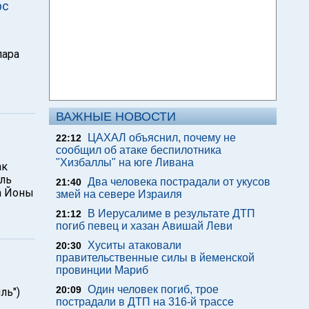
рс
лара
ВАЖНЫЕ НОВОСТИ
ЦАХАЛ объяснил, почему не
22:12
сообщил об атаке беспилотника
"Хизбаллы" на юге Ливана
ак
яль
Два человека пострадали от укусов
21:40
а Йоны
змей на севере Израиля
В Иерусалиме в результате ДТП
21:12
погиб певец и хазан Авишай Леви
Хуситы атаковали
20:30
правительственные силы в йеменской
провинции Мариб
Один человек погиб, трое
20:09
ль")
пострадали в ДТП на 316-й трассе