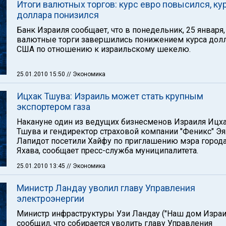
Итоги валютных торгов: курс евро повысился, ку
доллара понизился
Банк Израиля сообщает, что в понедельник, 25 января,
валютные торги завершились понижением курса дол
США по отношению к израильскому шекелю.
25.01.2010 15:50
// Экономика
Ицхак Тшува: Израиль может стать крупным
экспортером газа
Накануне один из ведущих бизнесменов Израиля Ицх
Тшува и гендиректор страховой компании "Феникс" Э
Лапидот посетили Хайфу по приглашению мэра город
Яхава, сообщает пресс-служба муниципалитета.
25.01.2010 13:45
// Экономика
Министр Ландау уволил главу Управления
электроэнергии
Министр инфраструктуры Узи Ландау ("Наш дом Израи
сообщил, что собирается уволить главу Управления