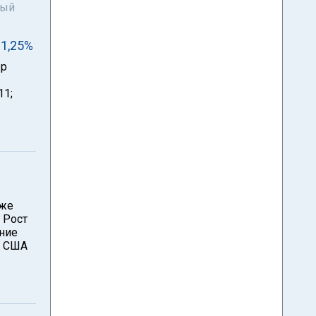
ный
 1,25%
ер
11;
рже
 Рост
ние
а США