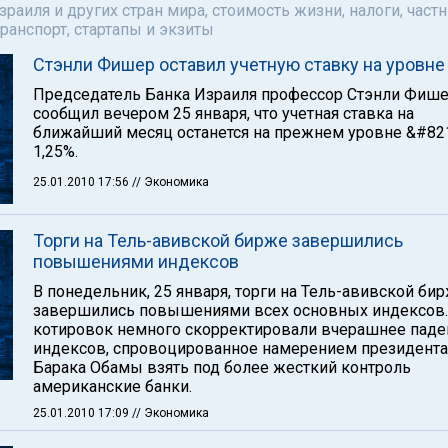
аиля и других стран мира, стоимость жизни, налоги, част
ранспорт, стартапы и экзиты
Стэнли Фишер оставил учетную ставку на уровне
Председатель Банка Израиля профессор Стэнли Фиш
сообщил вечером 25 января, что учетная ставка на
ближайший месяц останется на прежнем уровне &#82
1,25%.
25.01.2010 17:56
// Экономика
Торги на Тель-авивской бирже завершились
повышениями индексов
В понедельник, 25 января, торги на Тель-авивской би
завершились повышениями всех основных индексов.
котировок немного скорректировали вчерашнее паде
индексов, спровоцированное намерением президент
Барака Обамы взять под более жесткий контроль
американские банки.
25.01.2010 17:09
// Экономика