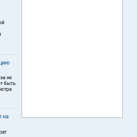
ой
я
рцию
за не
ет быть
истра
т на
рат