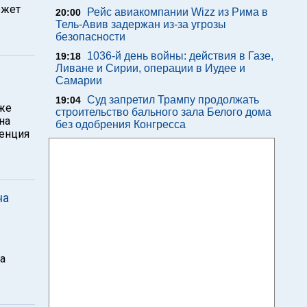
ожет
Рейс авиакомпании Wizz из Рима в
20:00
Тель-Авив задержан из-за угрозы
безопасности
1036-й день войны: действия в Газе,
19:18
Ливане и Сирии, операции в Иудее и
Самарии
Суд запретил Трампу продолжать
19:04
рже
строительство бального зала Белого дома
на
без одобрения Конгресса
денция
на
а