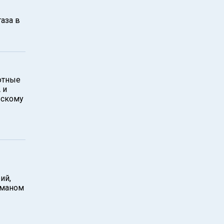
аза в
лютные
 и
ьскому
ий,
оманом