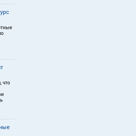
курс
лютные
по
ат
 что
ри
ть
рные