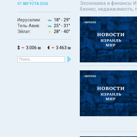
Экономика и финансы Изр
07 АВГУСТА 2026
бизнес, недвижимость, т
Иерусалим:
18° -
29°
Тель-Авив:
25° -
31°
Эйлат:
28° -
40°
$
3.006 ₪
€
3.463 ₪