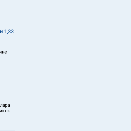
и 1,33
яне
лара
ию к