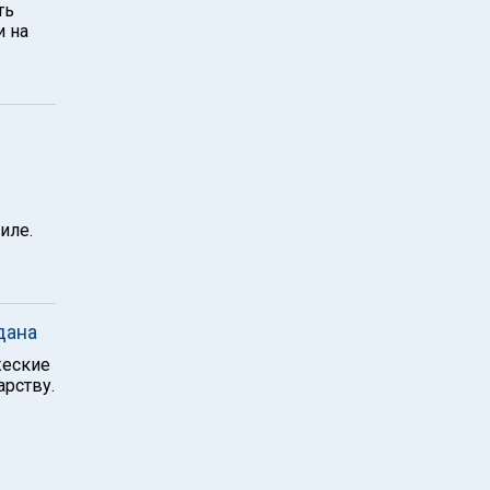
ть
и на
иле.
дана
жеские
арству.