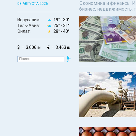
Экономика и финансы Изр
08 АВГУСТА 2026
бизнес, недвижимость, т
Иерусалим:
19° -
30°
Тель-Авив:
25° -
31°
Эйлат:
28° -
40°
$
3.006 ₪
€
3.463 ₪