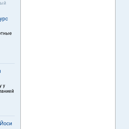
ный
курс
лютные
л
у у
панией
"Йоси