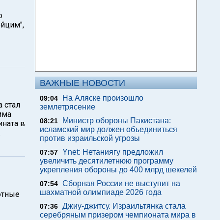
о
йцим",
ВАЖНЫЕ НОВОСТИ
На Аляске произошло
09:04
 стал
землетрясение
мма
Министр обороны Пакистана:
08:21
ината в
исламский мир должен объединиться
.
против израильской угрозы
Ynet: Нетаниягу предложил
07:57
увеличить десятилетнюю программу
укрепления обороны до 400 млрд шекелей
Сборная России не выступит на
07:54
шахматной олимпиаде 2026 года
лютные
Джиу-джитсу. Израильтянка стала
07:36
серебряным призером чемпионата мира в