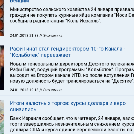
Бейцим"
Министерство сельского хозяйства 24 января призвал
граждан не покупать куриные яйца компании "Йоси Бе
сообщила радиостанция "Коль Исраэль".
24.01.2013 21:38
// Экономика
Рафи Гинат стал гендиректором 10-го Канала -
"Кольботек" переезжает
Новым генеральным директором Десятого телеканала
Рафи Гинат, ведущий программы "Кольботек". Програ
выходит на Втором канале ИТВ, но после вступления Г
новую должность будет транслироваться на "Десятке"
24.01.2013 19:18
// Экономика
Итоги валютных торгов: курсы доллара и евро
снизились
Банк Израиля сообщает, что в четверг, 24 января, ва
торги завершились незначительным снижением курса
доллара США и курса единой европейской валюты по