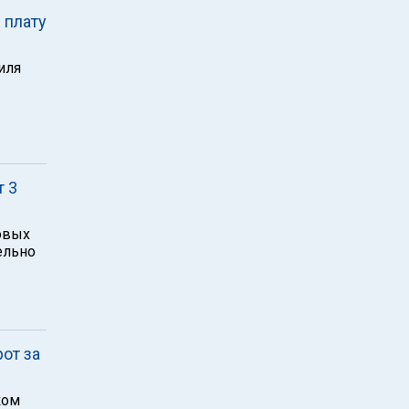
 плату
иля
т 3
овых
ельно
от за
ком