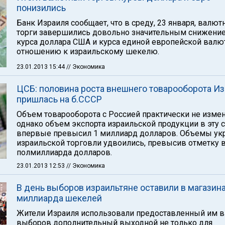
понизились
Банк Израиля сообщает, что в среду, 23 января, валю
торги завершились довольно значительным снижени
курса доллара США и курса единой европейской валю
отношению к израильскому шекелю.
23.01.2013 15:44
// Экономика
ЦСБ: половина роста внешнего товарооборота И
пришлась на б.СССР
Объем товарооборота с Россией практически не измен
однако объем экспорта израильской продукции в эту 
впервые превысил 1 миллиард долларов. Объемы ук
израильской торговли удвоились, превысив отметку 
полмиллиарда долларов.
23.01.2013 12:53
// Экономика
В день выборов израильтяне оставили в магазина
миллиарда шекелей
Жители Израиля использовали предоставленный им в
выборов дополнительный выходной не только для