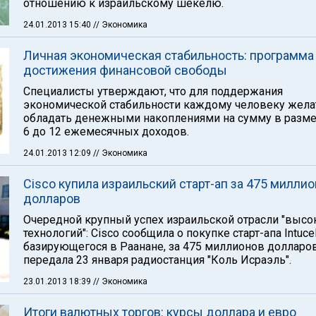
отношению к израильскому шекелю.
24.01.2013 15:40
// Экономика
Личная экономическая стабильность: программа
достижения финансовой свободы
Специалисты утверждают, что для поддержания
экономической стабильности каждому человеку жела
обладать денежными накоплениями на сумму в разме
6 до 12 ежемесячных доходов.
24.01.2013 12:09
// Экономика
Cisco купила израильский старт-ап за 475 милли
долларов
Очередной крупный успех израильской отрасли "высо
технологий": Cisco сообщила о покупке старт-апа Intucel
базирующегося в Раанане, за 475 миллионов долларов
передала 23 января радиостанция "Коль Исраэль".
23.01.2013 18:39
// Экономика
Итоги валютных торгов: курсы доллара и евро