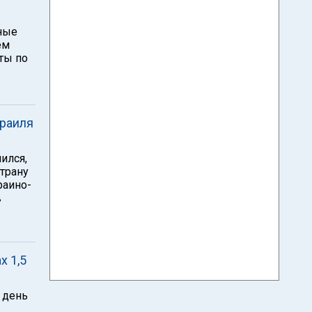
тные
ем
ты по
зраиля
ился,
страну
раино-
в
х 1,5
 день