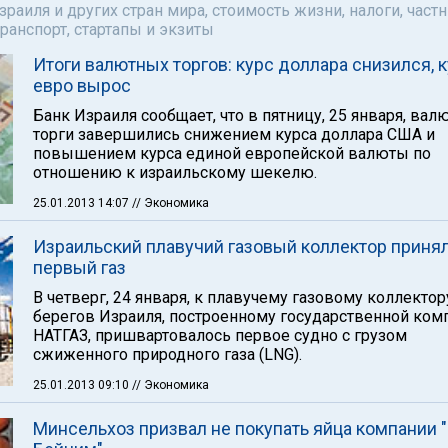
аиля и других стран мира, стоимость жизни, налоги, част
ранспорт, стартапы и экзиты
Итоги валютных торгов: курс доллара снизился, 
евро вырос
Банк Израиля сообщает, что в пятницу, 25 января, ва
торги завершились снижением курса доллара США и
повышением курса единой европейской валюты по
отношению к израильскому шекелю.
25.01.2013 14:07
// Экономика
Израильский плавучий газовый коллектор приня
первый газ
В четверг, 24 января, к плавучему газовому коллектор
берегов Израиля, построенному государственной ком
НАТГАЗ, пришвартовалось первое судно с грузом
сжиженного природного газа (LNG).
25.01.2013 09:10
// Экономика
Минсельхоз призвал не покупать яйца компании 