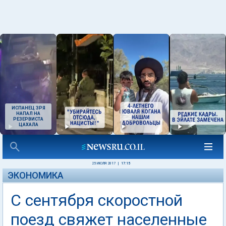
ИСПАНЕЦ ЗРЯ
НАПАЛ НА
РЕЗЕРВИСТА
ЦАХАЛА
25 ИЮЛЯ 2017
|
17:15
ЭКОНОМИКА
С сентября скоростной
поезд свяжет населенные