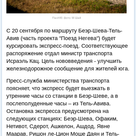
Flash90. Фото: М.Шай
С 20 сентября по маршруту Беэр-Шева-Тель-
Авив (часть проекта "Поезд Негева") будет
курсировать экспресс-поезд. Соответствующее
распоряжение отдал министр транспорта
Исраэль Кац. Цель нововведения - улучшить
железнодорожное сообщение для жителей юга.
Пресс-служба министерства транспорта
поясняет, что экспресс будет выезжать в
утренние часы со станции в Беэр-Шеве, а в
послеполуденные часы – из Тель-Авива.
Остановка экспресса предусмотрена на
следующих станциях: Беэр-Шева, Офаким,
Нетивот, Сдерот, Ашкелон, Ашдод, Явне
Маарав, Ришон ле-Цион Моше Даян и Тель-