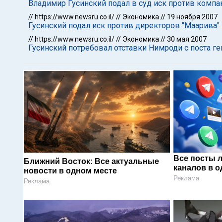
Владимир Гусинский подал в суд иск против компа
//
https://www.newsru.co.il/
//
Экономика
//
19 ноября 2007
Гусинский подал иск против директоров "Маарива"
//
https://www.newsru.co.il/
//
Экономика
//
30 мая 2007
Гусинский потребовал отставки Нимроди с поста г
Все посты 
Ближний Восток: Все актуальные
каналов в о
новости в одном месте
Реклама
Реклама