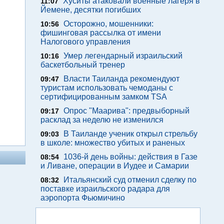
Хуситы атаковали военные лагеря в
11:07
Йемене, десятки погибших
Осторожно, мошенники:
10:56
фишинговая рассылка от имени
Налогового управления
Умер легендарный израильский
10:16
баскетбольный тренер
Власти Таиланда рекомендуют
09:47
туристам использовать чемоданы с
сертифицированным замком TSA
Опрос "Mаарива": предвыборный
09:17
расклад за неделю не изменился
В Таиланде ученик открыл стрельбу
09:03
в школе: множество убитых и раненых
1036-й день войны: действия в Газе
08:54
и Ливане, операции в Иудее и Самарии
Итальянский суд отменил сделку по
08:32
поставке израильского радара для
аэропорта Фьюмичино