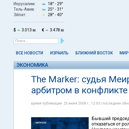
Иерусалим:
18° -
29°
Тель-Авив:
25° -
31°
Эйлат:
28° -
40°
$
3.013 ₪
€
3.478 ₪
ВСЕ НОВОСТИ
ИЗРАИЛЬ
БЛИЖНИЙ ВОСТОК
МИР
ЭКОНОМИКА
The Marker: судья Ме
арбитром в конфликте
время публикации: 25 июня 2008 г., 12:03 | последнее обно
Бывший председ
отказаться от р