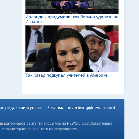
е редакции и устав
Реклама:
advertising@newsru.co.il
и материалов сайта гиперссылка на NEWSru.co.il обязательна.
е фотоматериалов агентств не разрешается.