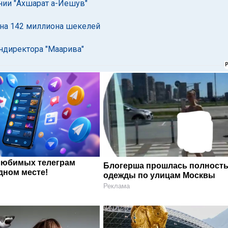
нии "Ахшарат а-Йешув"
 на 142 миллиона шекелей
ендиректора "Маарива"
любимых телеграм
Блогерша прошлась полность
дном месте!
одежды по улицам Москвы
Реклама