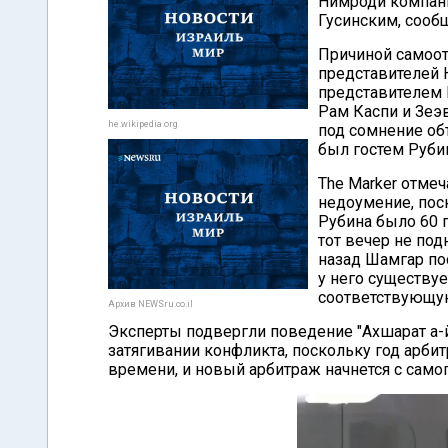
Нимроди компан
Гусинским, сообщ
Причиной самоот
представителей 
представителем 
Рам Каспи и Зеэ
he.wikipedia.org
под сомнение объ
был гостем Руби
The Marker отме
недоумение, пос
Рубина было 60 
тот вечер не под
назад Шамгар по
у него существу
соответствующую
Архив NEWSru.co.il
Эксперты подвергли поведение "Ахшарат а-
затягивании конфликта, поскольку год арби
времени, и новый арбитраж начнется с самог