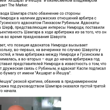
ией "Ахшарат а-Йешув" и бизнесменом Владимиром
ает The Marker.
вода Шамгара стало обвинение со стороны
Нимроди в наличии дружеских отношений арбитра с
Гусинского адвокатом Пинхасом Рубиным. Адвокаты
в Шерф, представляющие интересы Нимроди, поставили
ективность Шамгара в ходе арбитража из-за того, что он
на во время празднования Шавуота.
чает, что позиция адвокатов Нимроди вызывает
кольку, во-первых, на вечеринке по случаю Шавуота у
гостей, и тема арбитража между Нимроди и Гусинским в
нималась, а во-вторых – еще до начала арбитража год
ставил представителей Нимроди в известность о том, что
ет дружеская связь с Рубиным, и адвокат Каспи подписал
 бумагу от имени "Ахшарат а-Йешув".
йешув" резкой критике, обвинив в преднамеренном
тража под руководством Шамгара оказался пустой тратой
о начала.