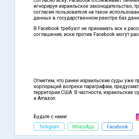
Согласно иску, Facebook отслеживает личны
игнорируя израильское законодательство, 
согласия пользователя на такое использован
данных в государственном реестре баз данн
В Facebook требуют не принимать иск к рас
соглашения, иски против Facebook могут ра
Отметим, что ранее израильские суды уже 
корпораций вопреки параграфам, предусма
территории США. В частности, израильские с
и Amazon.
Будьте с нами:
Telegram
WhatsApp
Facebook