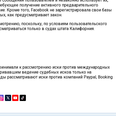
е сообщения пользователей и незаконно использует их,
требующее получение активного предварительного
ие. Кроме того, Facebook не зарегистрировала свои базы
ых, как предусматривает закон.
смотрению, поскольку, по условиям пользовательского
ссматриваться только в судах штата Калифорния.
принимали к рассмотрению иски против международных
тривавшим ведение судебных исков только на
уды рассматривают иски против компаний Paypal, Booking