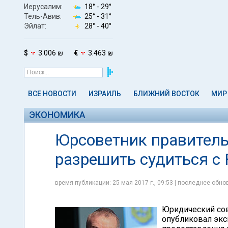
Иерусалим:
18° -
29°
Тель-Авив:
25° -
31°
Эйлат:
28° -
40°
$
3.006 ₪
€
3.463 ₪
ВСЕ НОВОСТИ
ИЗРАИЛЬ
БЛИЖНИЙ ВОСТОК
МИР
ЭКОНОМИКА
Юрсоветник правител
разрешить судиться с 
время публикации: 25 мая 2017 г., 09:53 | последнее обнов
Юридический сов
опубликовал экс