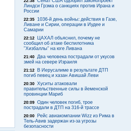
Сенат США одобрил законопроект
22:38
Линдси Грэма о санкциях против Ирана и
России
1036-й день войны: действия в Газе,
22:35
Ливане и Сирии, операции в Иудее и
Самарии
ЦАХАЛ объяснил, почему не
22:12
сообщил об атаке беспилотника
"Хизбаллы" на юге Ливана
Два человека пострадали от укусов
21:40
змей на севере Израиля
В Иерусалиме в результате ДТП
21:12
погиб певец и хазан Авишай Леви
Хуситы атаковали
20:30
правительственные силы в йеменской
провинции Мариб
Один человек погиб, трое
20:09
пострадали в ДТП на 316-й трассе
Рейс авиакомпании Wizz из Рима в
20:00
Тель-Авив задержан из-за угрозы
безопасности