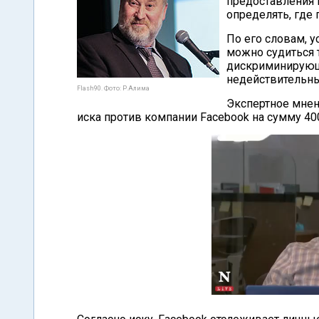
предоставления
определять, где 
По его словам, 
можно судиться 
дискриминирующи
недействительны
Flash90. Фото: Р.Алима
Экспертное мнен
иска против компании Facebook на сумму 4