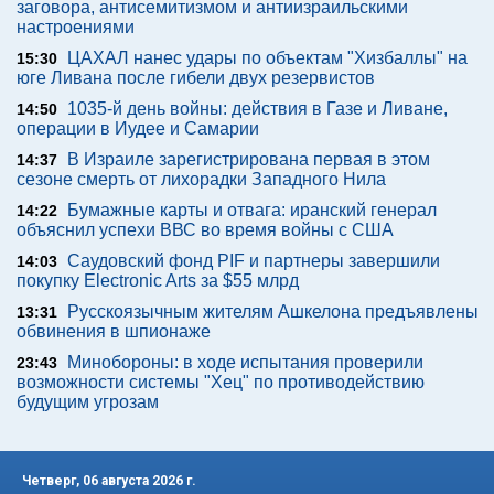
заговора, антисемитизмом и антиизраильскими
настроениями
ЦАХАЛ нанес удары по объектам "Хизбаллы" на
15:30
юге Ливана после гибели двух резервистов
1035-й день войны: действия в Газе и Ливане,
14:50
операции в Иудее и Самарии
В Израиле зарегистрирована первая в этом
14:37
сезоне смерть от лихорадки Западного Нила
Бумажные карты и отвага: иранский генерал
14:22
объяснил успехи ВВС во время войны с США
Саудовский фонд PIF и партнеры завершили
14:03
покупку Electronic Arts за $55 млрд
Русскоязычным жителям Ашкелона предъявлены
13:31
обвинения в шпионаже
Минобороны: в ходе испытания проверили
23:43
возможности системы "Хец" по противодействию
будущим угрозам
Четверг, 06 августа 2026 г.