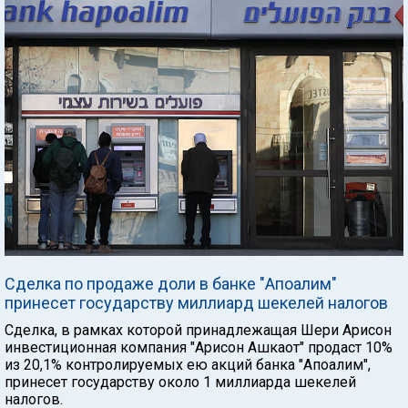
Сделка по продаже доли в банке "Апоалим"
принесет государству миллиард шекелей налогов
Сделка, в рамках которой принадлежащая Шери Арисон
инвестиционная компания "Арисон Ашкаот" продаст 10%
из 20,1% контролируемых ею акций банка "Апоалим",
принесет государству около 1 миллиарда шекелей
налогов.