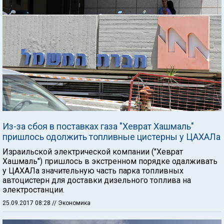
Из-за сбоя в поставках газа "Хеврат Хашмаль"
пришлось одолжить топливные цистерны у ЦАХАЛа
Израильской электрической компании ("Хеврат
Хашмаль") пришлось в экстренном порядке одалживать
у ЦАХАЛа значительную часть парка топливных
автоцистерн для доставки дизельного топлива на
электростанции.
25.09.2017 08:28
// Экономика