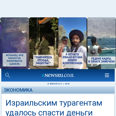
ИСПАНЕЦ ЗРЯ
НАПАЛ НА
РЕЗЕРВИСТА
ЦАХАЛА
26 ФЕВРАЛЯ 2012
|
06:40
ЭКОНОМИКА
Израильским турагентам
удалось спасти деньги