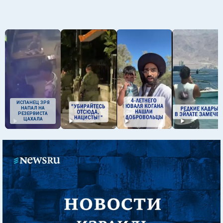
ИСПАНЕЦ ЗРЯ
НАПАЛ НА
РЕЗЕРВИСТА
ЦАХАЛА