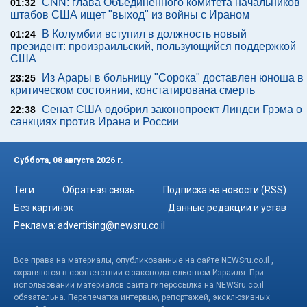
CNN: глава Объединенного комитета начальников
01:32
штабов США ищет "выход" из войны с Ираном
В Колумбии вступил в должность новый
01:24
президент: произраильский, пользующийся поддержкой
США
Из Арары в больницу "Сорока" доставлен юноша в
23:25
критическом состоянии, констатирована смерть
Сенат США одобрил законопроект Линдси Грэма о
22:38
санкциях против Ирана и России
Суббота, 08 августа 2026 г.
Теги
Обратная связь
Подписка на новости (RSS)
Без картинок
Данные редакции и устав
Реклама:
advertising@newsru.co.il
Все права на материалы, опубликованные на сайте NEWSru.co.il ,
охраняются в соответствии с законодательством Израиля. При
использовании материалов сайта гиперссылка на NEWSru.co.il
обязательна. Перепечатка интервью, репортажей, эксклюзивных