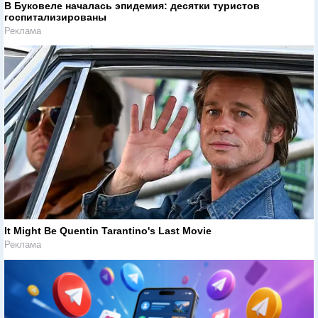
В Буковеле началась эпидемия: десятки туристов
госпитализированы
Реклама
It Might Be Quentin Tarantino's Last Movie
Реклама