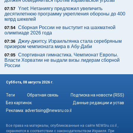
должен объединиться против израильской угрозы
Ynet: Нетаниягу предложил увеличить
07:57
десятилетнюю программу укрепления обороны до 400
млрд шекелей
Сборная России не выступит на шахматной
07:54
олимпиаде 2026 года
Джиу-джитсу. Израильтянка стала серебряным
07:36
призером чемпионата мира в Абу-Даби
Спортивная гимнастика. Чемпионат Европы.
07:05
Власти Хорватии не выдали визы лидерам сборной
России
Суббота, 08 августа 2026 г.
Теги
Обратная связь
Подписка на новости (RSS)
Без картинок
Данные редакции и устав
Реклама:
advertising@newsru.co.il
Все права на материалы, опубликованные на сайте NEWSru.co.il ,
охраняются в соответствии с законодательством Израиля. При