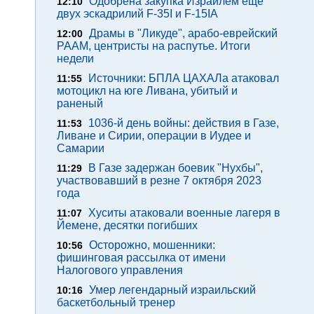
Одобрена закупка Израилем еще
12:10
двух эскадрилий F-35I и F-15IA
Драмы в "Ликуде", арабо-еврейский
12:00
РААМ, центристы на распутье. Итоги
недели
Источники: БПЛА ЦАХАЛа атаковал
11:55
мотоцикл на юге Ливана, убитый и
раненый
1036-й день войны: действия в Газе,
11:53
Ливане и Сирии, операции в Иудее и
Самарии
В Газе задержан боевик "Нухбы",
11:29
участвовавший в резне 7 октября 2023
года
Хуситы атаковали военные лагеря в
11:07
Йемене, десятки погибших
Осторожно, мошенники:
10:56
фишинговая рассылка от имени
Налогового управления
Умер легендарный израильский
10:16
баскетбольный тренер