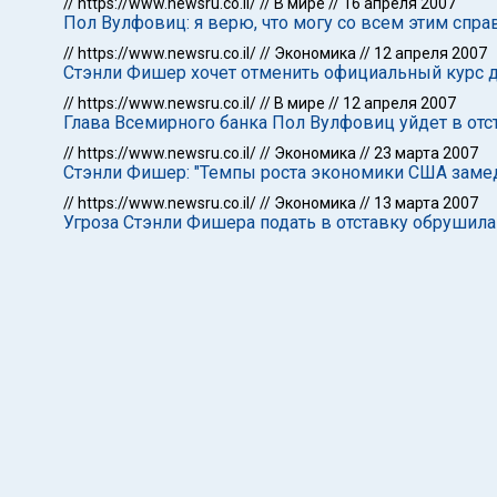
//
https://www.newsru.co.il/
//
В мире
//
16 апреля 2007
Пол Вулфовиц: я верю, что могу со всем этим спра
//
https://www.newsru.co.il/
//
Экономика
//
12 апреля 2007
Стэнли Фишер хочет отменить официальный курс 
//
https://www.newsru.co.il/
//
В мире
//
12 апреля 2007
Глава Всемирного банка Пол Вулфовиц уйдет в от
//
https://www.newsru.co.il/
//
Экономика
//
23 марта 2007
Стэнли Фишер: "Темпы роста экономики США замедл
//
https://www.newsru.co.il/
//
Экономика
//
13 марта 2007
Угроза Стэнли Фишера подать в отставку обрушила