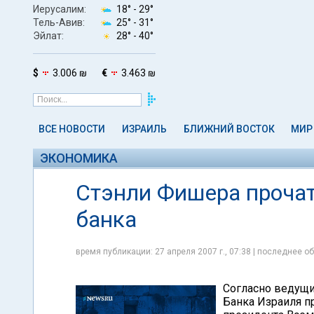
Иерусалим:
18° -
29°
Тель-Авив:
25° -
31°
Эйлат:
28° -
40°
$
3.006 ₪
€
3.463 ₪
ВСЕ НОВОСТИ
ИЗРАИЛЬ
БЛИЖНИЙ ВОСТОК
МИР
ЭКОНОМИКА
Стэнли Фишера прочат
банка
время публикации: 27 апреля 2007 г., 07:38 | последнее об
Согласно ведущ
Банка Израиля п