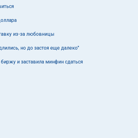
виться
доллара
ставку из-за любовницы
ились, но до застоя еще далеко"
 биржу и заставила минфин сдаться