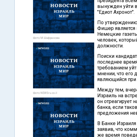
президента Всем
вынужден уйти в 
"Едиот Ахронот".
По утверждению 
Фишер является 
Немецкие газеты
Фото М.Шафранова
человек, которы
должности.
Поиски кандидат
последнее время
требованием уйт
мнении, что его
являющийся при
Между тем, вчер
Фото NEWSru.co.il
Израиль на встре
он отреагирует 
банка, если тако
предложения нев
В Банке Израиля
заявив, что комм
же время поведе