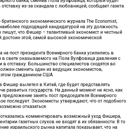
ирного банка, сменив Пола Вулфовица, который будет
отставку из-за скандала с любовницей, сообщает газета
британского экономического журнала The Economist,
наиболее подходящей кандидатурой на эту должность.
 пишут, что Фишер – талантливый экономист и честный
й достоин этой, самой высокой экономической
а на пост президента Всемирного банка усилились в
 в свете оказываемого на Пола Вулфовица давления с
и в отставку. Большинство специалистов сходятся во
 должен сменить один из ведущих экономистов,
 этом гражданином США.
а Фишер вылетел в Китай, где будет представлять
че развитых государств. На данный момент не ясно, как
на предложение занять пост председателя Всемирного
вое последует. Экономисты утверждают, что от подобного
озможно отказаться.
 отказались комментировать возможный уход Фишера,
ентарии газетных слухов не входят в их обязанности. В то
ние израильского рынка капитала показывает, что на