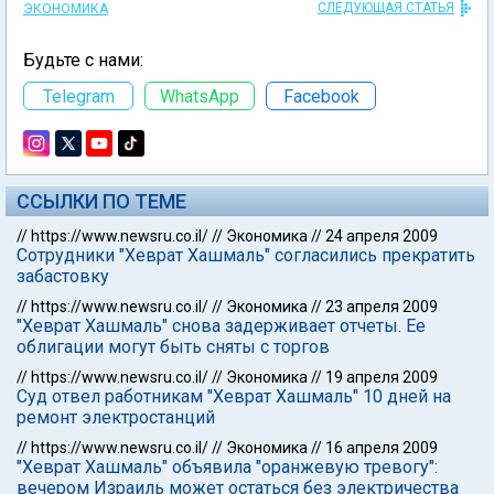
СЛЕДУЮЩАЯ СТАТЬЯ
ЭКОНОМИКА
Будьте с нами:
Telegram
WhatsApp
Facebook
ССЫЛКИ ПО ТЕМЕ
//
https://www.newsru.co.il/
//
Экономика
//
24 апреля 2009
Сотрудники "Хеврат Хашмаль" согласились прекратить
забастовку
//
https://www.newsru.co.il/
//
Экономика
//
23 апреля 2009
"Хеврат Хашмаль" снова задерживает отчеты. Ее
облигации могут быть сняты с торгов
//
https://www.newsru.co.il/
//
Экономика
//
19 апреля 2009
Суд отвел работникам "Хеврат Хашмаль" 10 дней на
ремонт электростанций
//
https://www.newsru.co.il/
//
Экономика
//
16 апреля 2009
"Хеврат Хашмаль" объявила "оранжевую тревогу":
вечером Израиль может остаться без электричества