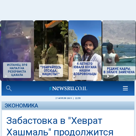
ИСПАНЕЦ ЗРЯ
НАПАЛ НА
РЕЗЕРВИСТА
ЦАХАЛА
27 АПРЕЛЯ 2009
|
22:59
ЭКОНОМИКА
Забастовка в "Хеврат
Хашмаль" продолжится