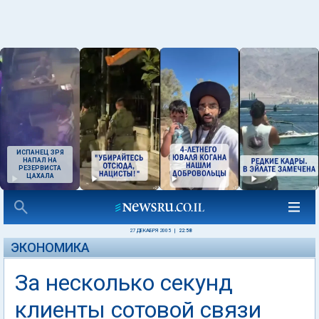
ИСПАНЕЦ ЗРЯ
НАПАЛ НА
РЕЗЕРВИСТА
ЦАХАЛА
27 ДЕКАБРЯ 2005
|
22:58
ЭКОНОМИКА
За несколько секунд
клиенты сотовой связи