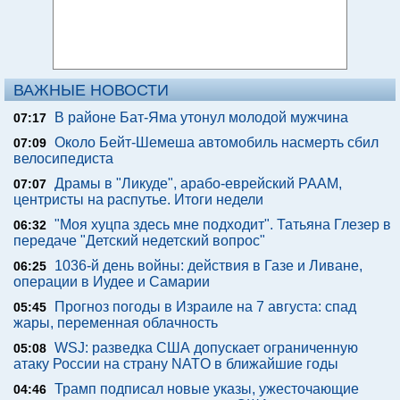
ВАЖНЫЕ НОВОСТИ
В районе Бат-Яма утонул молодой мужчина
07:17
Около Бейт-Шемеша автомобиль насмерть сбил
07:09
велосипедиста
Драмы в "Ликуде", арабо-еврейский РААМ,
07:07
центристы на распутье. Итоги недели
"Моя хуцпа здесь мне подходит". Татьяна Глезер в
06:32
передаче "Детский недетский вопрос"
1036-й день войны: действия в Газе и Ливане,
06:25
операции в Иудее и Самарии
Прогноз погоды в Израиле на 7 августа: спад
05:45
жары, переменная облачность
WSJ: разведка США допускает ограниченную
05:08
атаку России на страну NATO в ближайшие годы
Трамп подписал новые указы, ужесточающие
04:46