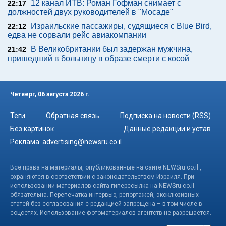
12 канал ИТВ: Роман Гофман снимает с
22:17
должностей двух руководителей в "Мосаде"
Израильские пассажиры, судящиеся с Blue Bird,
22:12
едва не сорвали рейс авиакомпании
В Великобритании был задержан мужчина,
21:42
пришедший в больницу в образе смерти с косой
Четверг, 06 августа 2026 г.
Теги
Обратная связь
Подписка на новости (RSS)
Без картинок
Данные редакции и устав
Реклама:
advertising@newsru.co.il
Все права на материалы, опубликованные на сайте NEWSru.co.il ,
охраняются в соответствии с законодательством Израиля. При
использовании материалов сайта гиперссылка на NEWSru.co.il
обязательна. Перепечатка интервью, репортажей, эксклюзивных
статей без согласования с редакцией запрещена – в том числе в
соцсетях. Использование фотоматериалов агентств не разрешается.