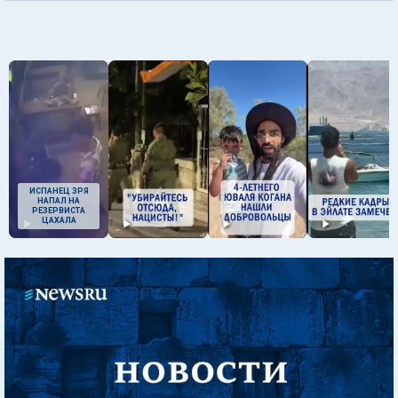
ИСПАНЕЦ ЗРЯ
НАПАЛ НА
РЕЗЕРВИСТА
ЦАХАЛА