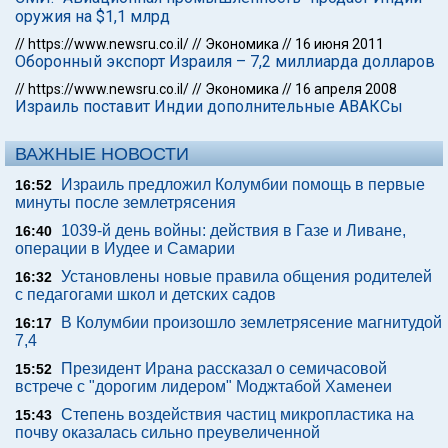
оружия на $1,1 млрд
//
https://www.newsru.co.il/
//
Экономика
//
16 июня 2011
Оборонный экспорт Израиля – 7,2 миллиарда долларов
//
https://www.newsru.co.il/
//
Экономика
//
16 апреля 2008
Израиль поставит Индии дополнительные АВАКСы
ВАЖНЫЕ НОВОСТИ
Израиль предложил Колумбии помощь в первые
16:52
минуты после землетрясения
1039-й день войны: действия в Газе и Ливане,
16:40
операции в Иудее и Самарии
Установлены новые правила общения родителей
16:32
с педагогами школ и детских садов
В Колумбии произошло землетрясение магнитудой
16:17
7,4
Президент Ирана рассказал о семичасовой
15:52
встрече с "дорогим лидером" Моджтабой Хаменеи
Степень воздействия частиц микропластика на
15:43
почву оказалась сильно преувеличенной