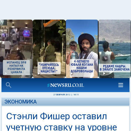
ИСПАНЕЦ ЗРЯ
НАПАЛ НА
РЕЗЕРВИСТА
ЦАХАЛА
27 ФЕВРАЛЯ 2012
|
14:11
ЭКОНОМИКА
Стэнли Фишер оставил
учетную ставку на уровне