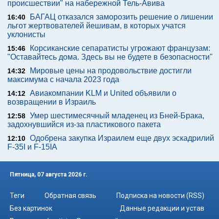
происшествии" на набережной Тель-Авива
БАГАЦ отказался заморозить решение о лишении
16:40
льгот жертвователей йешивам, в которых учатся
уклонисты
Корсиканские сепаратисты угрожают французам:
15:46
"Оставайтесь дома. Здесь вы не будете в безопасности"
Мировые цены на продовольствие достигли
14:32
максимума с начала 2023 года
Авиакомпании KLM и United объявили о
14:12
возвращении в Израиль
Умер шестимесячный младенец из Бней-Брака,
12:58
задохнувшийся из-за пластикового пакета
Одобрена закупка Израилем еще двух эскадрилий
12:10
F-35I и F-15IA
Пятница, 07 августа 2026 г.
Теги
Обратная связь
Подписка на новости (RSS)
Без картинок
Данные редакции и устав