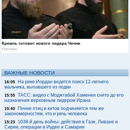
Кремль готовит нового лидера Чечни
Реклама
ВАЖНЫЕ НОВОСТИ
На реке Иордан ведется поиск 12-летнего
16:05
мальчика, выпавшего из лодки
ТАСС: видео с Моджтабой Хаменеи снято до его
15:55
назначения верховным лидером Ирана
Пение птиц и китов подчиняется тем же
15:40
закономерностям, что и речь человека
1038-й день войны: действия в Газе, Ливане и
15:23
Сирии, операции в Иудее и Самарии