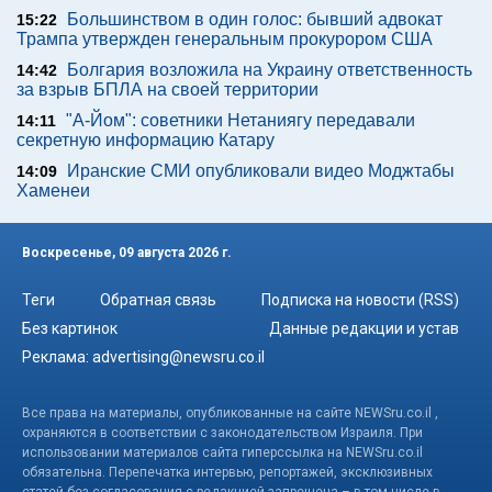
Большинством в один голос: бывший адвокат
15:22
Трампа утвержден генеральным прокурором США
Болгария возложила на Украину ответственность
14:42
за взрыв БПЛА на своей территории
"А-Йом": советники Нетаниягу передавали
14:11
секретную информацию Катару
Иранские СМИ опубликовали видео Моджтабы
14:09
Хаменеи
Воскресенье, 09 августа 2026 г.
Теги
Обратная связь
Подписка на новости (RSS)
Без картинок
Данные редакции и устав
Реклама:
advertising@newsru.co.il
Все права на материалы, опубликованные на сайте NEWSru.co.il ,
охраняются в соответствии с законодательством Израиля. При
использовании материалов сайта гиперссылка на NEWSru.co.il
обязательна. Перепечатка интервью, репортажей, эксклюзивных
статей без согласования с редакцией запрещена – в том числе в