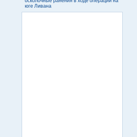
осколочные ранения в ходе операции на
юге Ливана