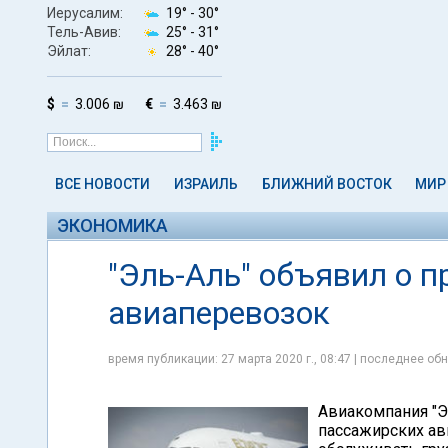
Иерусалим:
19° -
30°
Тель-Авив:
25° -
31°
Эйлат:
28° -
40°
$
3.006 ₪
€
3.463 ₪
ВСЕ НОВОСТИ
ИЗРАИЛЬ
БЛИЖНИЙ ВОСТОК
МИР
ЭКОНОМИКА
"Эль-Аль" объявил о 
авиаперевозок
время публикации: 27 марта 2020 г., 08:47 | последнее обн
Авиакомпания "Э
пассажирских ав