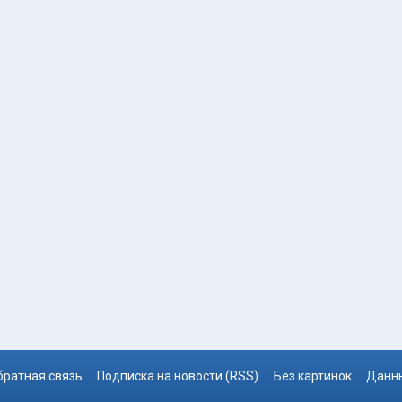
братная связь
Подписка на новости (RSS)
Без картинок
Данны