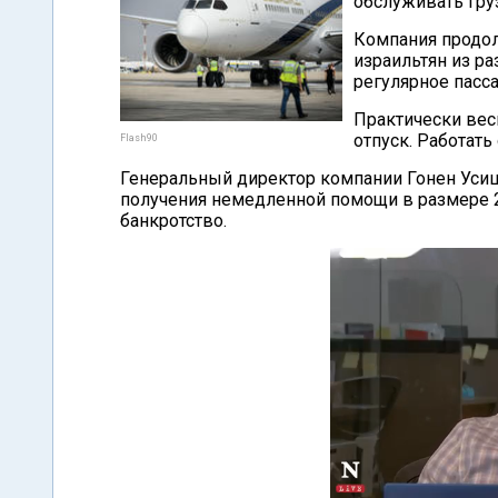
обслуживать гру
Компания продо
израильтян из ра
регулярное пасс
Практически вес
отпуск. Работать
Flash90
Генеральный директор компании Гонен Усиш
получения немедленной помощи в размере 
банкротство.