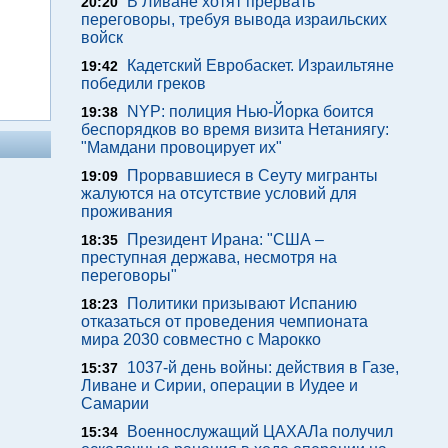
В Ливане хотят прервать
20:20
переговоры, требуя вывода израильских
войск
Кадетский Евробаскет. Израильтяне
19:42
победили греков
NYP: полиция Нью-Йорка боится
19:38
беспорядков во время визита Нетаниягу:
"Мамдани провоцирует их"
Прорвавшиеся в Сеуту мигранты
19:09
жалуются на отсутствие условий для
проживания
Президент Ирана: "США –
18:35
преступная держава, несмотря на
переговоры"
Политики призывают Испанию
18:23
отказаться от проведения чемпионата
мира 2030 совместно с Марокко
1037-й день войны: действия в Газе,
15:37
Ливане и Сирии, операции в Иудее и
Самарии
Военнослужащий ЦАХАЛа получил
15:34