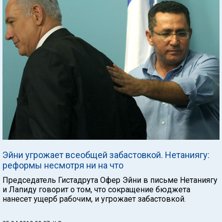
Эйни угрожает всеобщей забастовкой. Нетаниягу:
реформы несмотря ни на что
Председатель Гистадрута Офер Эйни в письме Нетаниягу
и Лапиду говорит о том, что сокращение бюджета
нанесет ущерб рабочим, и угрожает забастовкой.