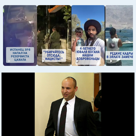
ИСПАНЕЦ ЗРЯ
НАПАЛ НА
РЕЗЕРВИСТА
ЦАХАЛА