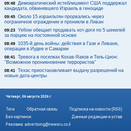
Демократический истеблишмент США поддержал
09:48
кандидата, обвинявшего Израиль в геноциде
Около 15 израильтян прорвались через
09:45
пограничное ограждение и проникли в Ливан
Yellow обещает продавать хот-доги по 5 шекелей
09:23
за порцию на постоянной основе
1035-й день войны: действия в Газе и Ливане,
08:49
операции в Иудее и Самарии
Тревога в поселках Кохав-Яаков и Тель-Цион:
08:41
"Возможное проникновение террористов"
Техас приостанавливает выдачу разрешений на
08:41
новые дата-центры
Четверг, 06 августа 2026 г.
Теги
Обратная связь
Подписка на новости (RSS)
Без картинок
Данные редакции и устав
Реклама:
advertising@newsru.co.il