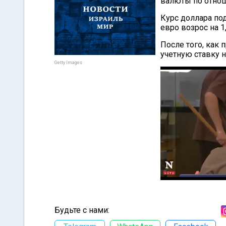
валюты по отно
Курс доллара под
евро возрос на 1
После того, как
учетную ставку н
Getty Images
Будьте с нами: