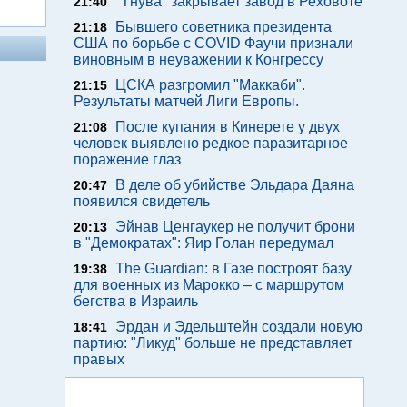
"Тнува" закрывает завод в Реховоте
21:40
Бывшего советника президента
21:18
США по борьбе с COVID Фаучи признали
виновным в неуважении к Конгрессу
ЦСКА разгромил "Маккаби".
21:15
Результаты матчей Лиги Европы.
После купания в Кинерете у двух
21:08
человек выявлено редкое паразитарное
поражение глаз
В деле об убийстве Эльдара Даяна
20:47
появился свидетель
Эйнав Ценгаукер не получит брони
20:13
в "Демократах": Яир Голан передумал
The Guardian: в Газе построят базу
19:38
для военных из Марокко – с маршрутом
бегства в Израиль
Эрдан и Эдельштейн создали новую
18:41
партию: "Ликуд" больше не представляет
правых