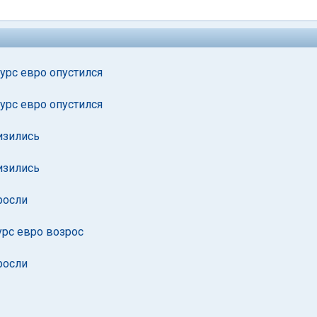
урс евро опустился
урс евро опустился
изились
изились
росли
урс евро возрос
росли