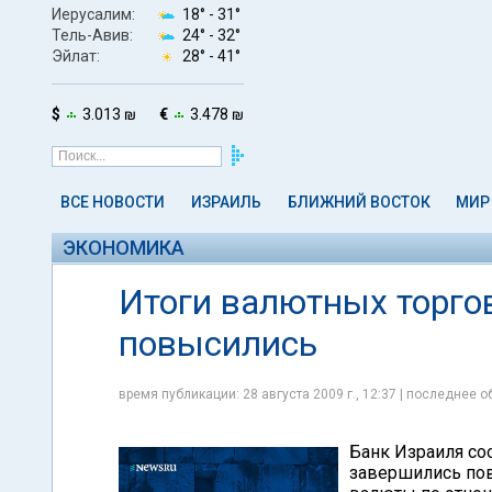
Иерусалим:
18° -
31°
Тель-Авив:
24° -
32°
Эйлат:
28° -
41°
$
3.013 ₪
€
3.478 ₪
ВСЕ НОВОСТИ
ИЗРАИЛЬ
БЛИЖНИЙ ВОСТОК
МИР
ЭКОНОМИКА
Итоги валютных торгов
повысились
время публикации: 28 августа 2009 г., 12:37 | последнее об
Банк Израиля соо
завершились по