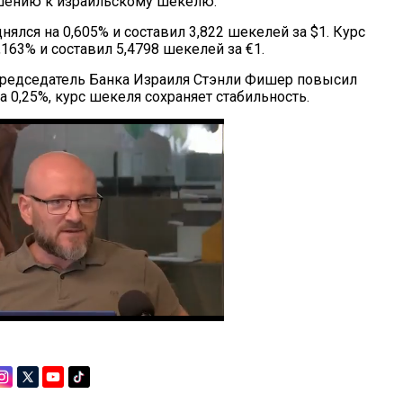
шению к израильскому шекелю.
нялся на 0,605% и составил 3,822 шекелей за $1. Курс
,163% и составил 5,4798 шекелей за €1.
 председатель Банка Израиля Стэнли Фишер повысил
а 0,25%, курс шекеля сохраняет стабильность.