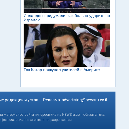
е редакции и устав
Реклама:
advertising@newsru.co.il
и материалов сайта гиперссылка на NEWSru.co.il обязательна.
е фотоматериалов агентств не разрешается.