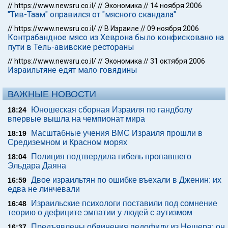
//
https://www.newsru.co.il/
//
Экономика
//
14 ноября 2006
"Тив-Таам" оправился от "мясного скандала"
//
https://www.newsru.co.il/
//
В Израиле
//
09 ноября 2006
Контрабандное мясо из Хеврона было конфисковано на
пути в Тель-авивские рестораны
//
https://www.newsru.co.il/
//
Экономика
//
31 октября 2006
Израильтяне едят мало говядины
ВАЖНЫЕ НОВОСТИ
Юношеская сборная Израиля по гандболу
18:24
впервые вышла на чемпионат мира
Масштабные учения ВМС Израиля прошли в
18:19
Средиземном и Красном морях
Полиция подтвердила гибель пропавшего
18:04
Эльдара Даяна
Двое израильтян по ошибке въехали в Дженин: их
16:59
едва не линчевали
Израильские психологи поставили под сомнение
16:48
теорию о дефиците эмпатии у людей с аутизмом
Предъявлены обвинения педофилу из Нешера: он
16:37