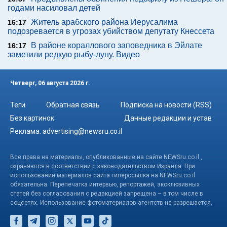
годами насиловал детей
Житель арабского района Иерусалима
16:17
подозревается в угрозах убийством депутату Кнессета
В районе кораллового заповедника в Эйлате
16:17
заметили редкую рыбу-луну. Видео
Четверг, 06 августа 2026 г.
Теги
Обратная связь
Подписка на новости (RSS)
Без картинок
Данные редакции и устав
Реклама:
advertising@newsru.co.il
Все права на материалы, опубликованные на сайте NEWSru.co.il ,
охраняются в соответствии с законодательством Израиля. При
использовании материалов сайта гиперссылка на NEWSru.co.il
обязательна. Перепечатка интервью, репортажей, эксклюзивных
статей без согласования с редакцией запрещена – в том числе в
соцсетях. Использование фотоматериалов агентств не разрешается.