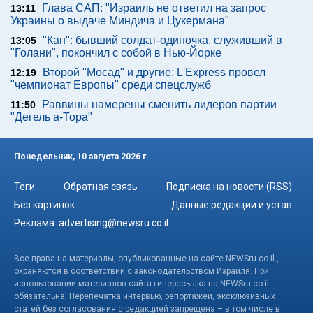
Глава САП: "Израиль не ответил на запрос
13:11
Украины о выдаче Миндича и Цукермана"
"Кан": бывший солдат-одиночка, служивший в
13:05
"Голани", покончил с собой в Нью-Йорке
Второй "Мосад" и другие: L'Express провел
12:19
"чемпионат Европы" среди спецслужб
Раввины намерены сменить лидеров партии
11:50
"Дегель а-Тора"
Понедельник, 10 августа 2026 г.
Теги
Обратная связь
Подписка на новости (RSS)
Без картинок
Данные редакции и устав
Реклама:
advertising@newsru.co.il
Все права на материалы, опубликованные на сайте NEWSru.co.il ,
охраняются в соответствии с законодательством Израиля. При
использовании материалов сайта гиперссылка на NEWSru.co.il
обязательна. Перепечатка интервью, репортажей, эксклюзивных
статей без согласования с редакцией запрещена – в том числе в