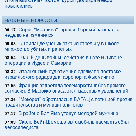
Итоги валютных торгов: курсы доллара и евро
повысились
ВАЖНЫЕ НОВОСТИ
Опрос "Mаарива": предвыборный расклад за
09:17
неделю не изменился
В Таиланде ученик открыл стрельбу в школе:
09:03
множество убитых и раненых
1036-й день войны: действия в Газе и Ливане,
08:54
операции в Иудее и Самарии
Итальянский суд отменил сделку по поставке
08:32
израильского радара для аэропорта Фьюмичино
Франция запретила телемаркетинг без прямого
07:55
согласия. В Марокко опасаются массовых увольнений
"Мекорот" обратилась в БАГАЦ с петицией против
07:36
правительства и муниципалитетов
В районе Бат-Яма утонул молодой мужчина
07:17
Около Бейт-Шемеша автомобиль насмерть сбил
07:09
велосипедиста