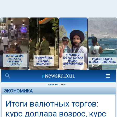
ИСПАНЕЦ ЗРЯ
НАПАЛ НА
РЕЗЕРВИСТА
ЦАХАЛА
28 МАЯ 2008
|
06:37
ЭКОНОМИКА
Итоги валютных торгов:
курс доллара возрос, курс